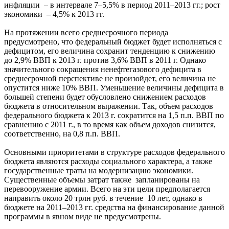
инфляции – в интервале 7–5,5% в период 2011–2013 гг.; рост
экономики – 4,5% к 2013 гг.
На протяжении всего среднесрочного периода
предусмотрено, что федеральный бюджет будет исполняться с
дефицитом, его величина сохранит тенденцию к снижению
до 2,9% ВВП к 2013 г. против 3,6% ВВП в 2011 г. Однако
значительного сокращения ненефтегазового дефицита в
среднесрочной перспективе не произойдет, его величина не
опустится ниже 10% ВВП. Уменьшение величины дефицита в
большей степени будет обусловлено снижением расходов
бюджета в относительном выражении. Так, объем расходов
федерального бюджета к 2013 г. сократится на 1,5 п.п. ВВП по
сравнению с 2011 г., в то время как объем доходов снизится,
соответственно, на 0,8 п.п. ВВП.
Основными приоритетами в структуре расходов федерального
бюджета являются расходы социального характера, а также
государственные траты на модернизацию экономики.
Существенные объемы затрат также запланированы на
перевооружение армии. Всего на эти цели предполагается
направить около 20 трлн руб. в течение 10 лет, однако в
бюджете на 2011–2013 гг. средства на финансирование данной
программы в явном виде не предусмотрены.