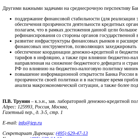
Другими важными задачами на среднесрочную перспективу Бан
поддержание финансовой стабильности (для реализации э
обеспечения прозрачности деятельности кредитных орга
полагаем, что в рамках достижения данной цели большое
рефинансирования со стороны органов государственной в
развитие инфраструктуры финансовых рынков и расширен
финансовых инструментов, позволяющих захеджировать в 
обеспечение координации денежно-кредитной и бюджетно
тарифов в инфляцию, а также при влиянии бюджетно-нал
направленная на снижение бюджетного дефицита и стран
РФ по влиянию на бюджетно-налоговую политику миним
повышение информационной открытости Банка России в 
прозрачности своей политики и в настоящее время прибл
анализа макроэкономической ситуации, а также более п
П.В. Трунин
– к.э.н., зав. лабораторией денежно-кредитной п
Адрес: 125993, Россия, Москва,
Газетный пер., д. 3-5, стр. 1
E-mail:
info@iep.ru
Секретариат Дирекции:
(495) 629-47-13