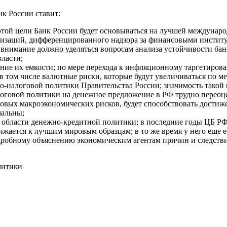
к России ставит:
той цели Банк России будет основываться на лучшей междунаро
низаций, дифференцированного надзора за финансовыми институ
 внимание должно уделяться вопросам анализа устойчивости бан
ласти;
ие их емкости; по мере перехода к инфляционному таргетирова
том числе валютные риски, которые будут увеличиваться по мер
-налоговой политики Правительства России; значимость такой 
оговой политики на денежное предложение в РФ трудно переоце
овых макроэкономических рисков, будет способствовать дости
альны;
области денежно-кредитной политики; в последние годы ЦБ РФ 
ижается к лучшим мировым образцам; в то же время у него еще 
одробному объяснению экономическим агентам причин и следст
олитики