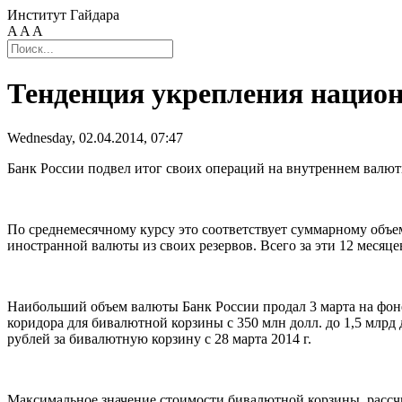
Институт Гайдара
A
A
A
Тенденция укрепления нацио
Wednesday, 02.04.2014, 07:47
Банк России подвел итог своих операций на внутреннем валютно
По среднемесячному курсу это соответствует суммарному объем
иностранной валюты из своих резервов. Всего за эти 12 месяцев
Наибольший объем валюты Банк России продал 3 марта на фон
коридора для бивалютной корзины с 350 млн долл. до 1,5 млрд д
рублей за бивалютную корзину с 28 марта 2014 г.
Максимальное значение стоимости бивалютной корзины, рассчи