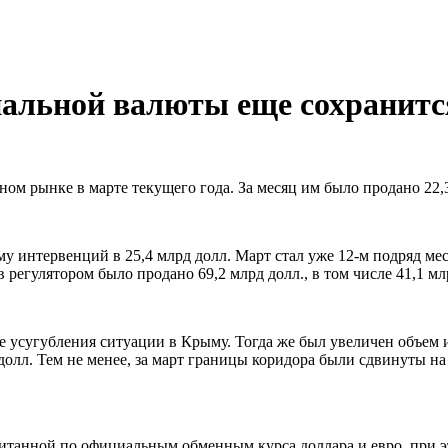
нальной валюты еще сохранитс
м рынке в марте текущего года. За месяц им было продано 22,3 
у интервенций в 25,4 млрд долл. Март стал уже 12-м подряд ме
 регулятором было продано 69,2 млрд долл., в том числе 41,1 млр
е усугубления ситуации в Крыму. Тогда же был увеличен объем
олл. Тем не менее, за март границы коридора были сдвинуты на 8
танной по официальным обменным курса доллара и евро, при это