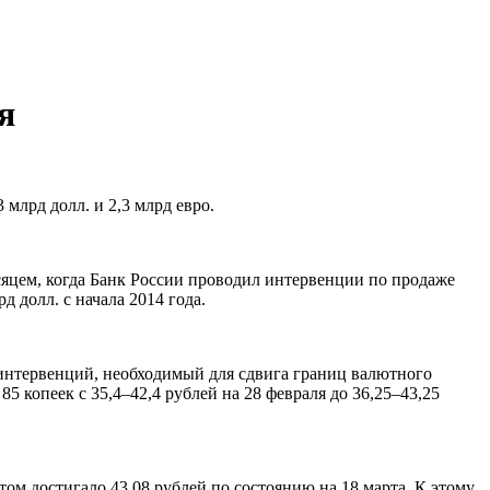
я
млрд долл. и 2,3 млрд евро.
сяцем, когда Банк России проводил интервенции по продаже
д долл. с начала 2014 года.
 интервенций, необходимый для сдвига границ валютного
5 копеек с 35,4–42,4 рублей на 28 февраля до 36,25–43,25
м достигало 43,08 рублей по состоянию на 18 марта. К этому