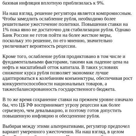
базовая инфляция вплотную приблизилась к 9%.
На наш взгляд, решение регулятора является компромиссным.
Чтобы замедлить ослабление рубля, необходимо более
решительное ужесточение политики. Повышения ставки на
1% пока явно не достаточно для стабилизации рубля. Однако
Банк России не готов пойти на более жесткие меры,
поскольку это решение, по его мнению, значительно
увеличивает вероятность рецессии.
Кроме того, ослабление рубля продиктовано в том числе и
фундаментальными факторами, такими как падение цена на
нефть и масштабный отток капитала. В таких условиях
снижение курса рубля позволяет экономике лучше
адаптироваться к колебаниям конъюнктуры, обеспечивая рост
конкурентоспособности национальных товаров, а
такжесбалансированность государственного бюджета.
В то же время сохранение ставки на прежнем уровне означало
бы, что ЦБ РФ воспринимает угрозу рецессии как более
серьезную, чем девальвацию, и поэтому готов допустить
повышенную инфляцию и обесценение рубля.
Выбирая между этими альтернативами, регулятор предпочел
вариант умеренного ужесточения. На наш взгляд, в целом