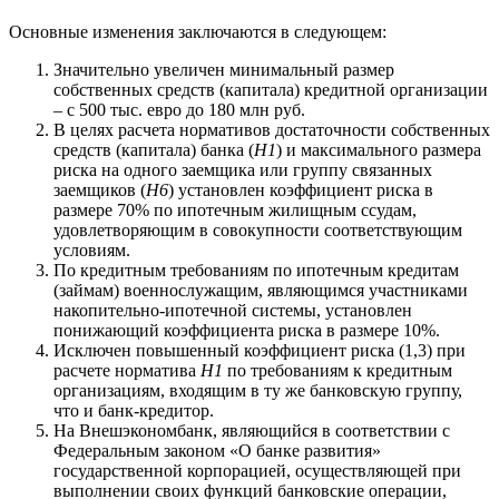
Основные изменения заключаются в следующем:
Значительно увеличен минимальный размер
собственных средств (капитала) кредитной организации
– с 500 тыс. евро до 180 млн руб.
В целях расчета нормативов достаточности собственных
средств (капитала) банка (
Н1
) и максимального размера
риска на одного заемщика или группу связанных
заемщиков (
Н6
) установлен коэффициент риска в
размере 70% по ипотечным жилищным ссудам,
удовлетворяющим в совокупности соответствующим
условиям.
По кредитным требованиям по ипотечным кредитам
(займам) военнослужащим, являющимся участниками
накопительно-ипотечной системы, установлен
понижающий коэффициента риска в размере 10%.
Исключен повышенный коэффициент риска (1,3) при
расчете норматива
Н1
по требованиям к кредитным
организациям, входящим в ту же банковскую группу,
что и банк-кредитор.
На Внешэкономбанк, являющийся в соответствии с
Федеральным законом «О банке развития»
государственной корпорацией, осуществляющей при
выполнении своих функций банковские операции,