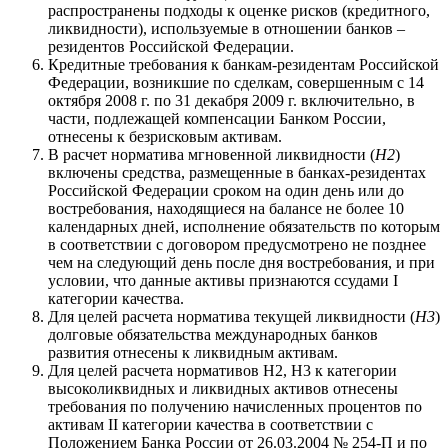
распространены подходы к оценке рисков (кредитного,
ликвидности), используемые в отношении банков –
резидентов Российской Федерации.
Кредитные требования к банкам-резидентам Российской
Федерации, возникшие по сделкам, совершенным с 14
октября 2008 г. по 31 декабря 2009 г. включительно, в
части, подлежащей компенсации Банком России,
отнесены к безрисковым активам.
В расчет норматива мгновенной ликвидности (
Н2
)
включены средства, размещенные в банках-резидентах
Российской Федерации сроком на один день или до
востребования, находящиеся на балансе не более 10
календарных дней, исполнение обязательств по которым
в соответствии с договором предусмотрено не позднее
чем на следующий день после дня востребования, и при
условии, что данные активы признаются ссудами I
категории качества.
Для целей расчета норматива текущей ликвидности (
Н3
)
долговые обязательства международных банков
развития отнесены к ликвидным активам.
Для целей расчета нормативов Н2, Н3 к категории
высоколиквидных и ликвидных активов отнесены
требования по получению начисленных процентов по
активам II категории качества в соответствии с
Положением Банка России от 26.03.2004 № 254-П и по