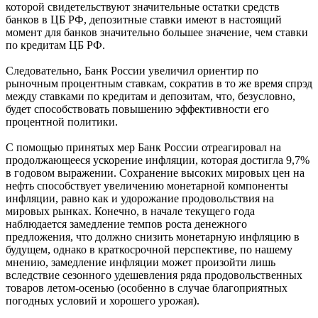
которой свидетельствуют значительные остатки средств
банков в ЦБ РФ, депозитные ставки имеют в настоящий
момент для банков значительно большее значение, чем ставки
по кредитам ЦБ РФ.
Следовательно, Банк России увеличил ориентир по
рыночным процентным ставкам, сократив в то же время спрэд
между ставками по кредитам и депозитам, что, безусловно,
будет способствовать повышению эффективности его
процентной политики.
С помощью принятых мер Банк России отреагировал на
продолжающееся ускорение инфляции, которая достигла 9,7%
в годовом выражении. Сохранение высоких мировых цен на
нефть способствует увеличению монетарной компоненты
инфляции, равно как и удорожание продовольствия на
мировых рынках. Конечно, в начале текущего года
наблюдается замедление темпов роста денежного
предложения, что должно снизить монетарную инфляцию в
будущем, однако в краткосрочной перспективе, по нашему
мнению, замедление инфляции может произойти лишь
вследствие сезонного удешевления ряда продовольственных
товаров летом-осенью (особенно в случае благоприятных
погодных условий и хорошего урожая).