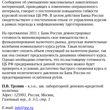
Сообщение об уменьшении максимальных накопленных
интервенций, приводящих к изменению операционного
интервала, говорит о постепенном повышении гибкости
курсовой политики ЦБ РФ. В целом действия Банка России
свидетельствуют о постепенном отказе от управления курсом
в рамках перехода к инфляционному таргетированию.
На протяжении 2011 г. Банк России демонстрировал
готовность минимизировать свое вмешательство в
функционирование валютного рынка, допуская значительные
колебания номинального курса рубля. Такая политика
позволяет снизить объем спекуляций на валютном рынке, так
как она снижает предсказуемость динамики обменного курса.
Однако необходимо отметить, что по-настоящему готовность
ЦБ РФ придерживаться данной политики можно будет
проверить в условиях достаточно быстрого снижения курса и
наличия политического давления на Банк России по
предотвращению ослабления рубля.
П.В. Трунин
– к.э.н., зав. лабораторией денежно-кредитной
политики
Адрес: 125993, Россия, Москва,
Газетный пер., д. 3-5, стр. 1
E-mail:
info@iep.ru