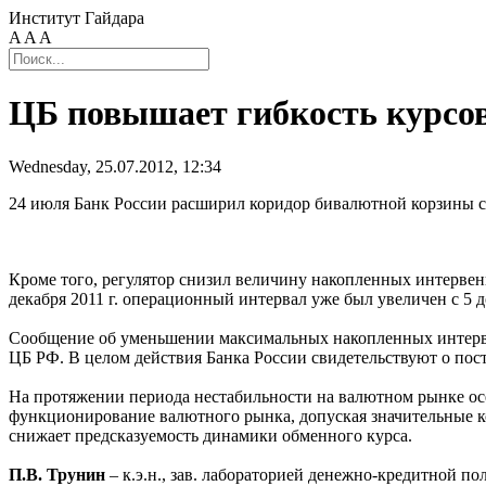
Институт Гайдара
A
A
A
ЦБ повышает гибкость курсо
Wednesday, 25.07.2012, 12:34
24 июля Банк России расширил коридор бивалютной корзины с 6
Кроме того, регулятор снизил величину накопленных интервенц
декабря 2011 г. операционный интервал уже был увеличен с 5 
Сообщение об уменьшении максимальных накопленных интерве
ЦБ РФ. В целом действия Банка России свидетельствуют о пос
На протяжении периода нестабильности на валютном рынке осен
функционирование валютного рынка, допуская значительные ко
снижает предсказуемость динамики обменного курса.
П.В. Трунин
– к.э.н., зав. лабораторией денежно-кредитной п