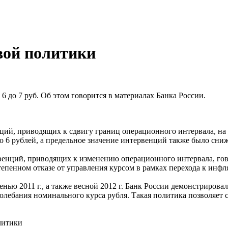
вой политики
 до 7 руб. Об этом говорится в материалах Банка России.
ий, приводящих к сдвигу границ операционного интервала, на 5 
до 6 рублей, а предельное значение интервенций также было сни
нций, приводящих к изменению операционного интервала, гов
тепенном отказе от управления курсом в рамках перехода к инф
ью 2011 г., а также весной 2012 г. Банк России демонстрирова
лебания номинального курса рубля. Такая политика позволяет 
олитики