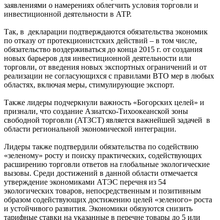
заявлениями о намерениях облегчить условия торговли и
инвестиционной деятельности в АТР.
Так, в декларации подтверждаются обязательства экономик
по отказу от протекционистских действий – в том числе,
обязательство воздерживаться до конца 2015 г. от создания
новых барьеров для инвестиционной деятельности или
торговли, от введения новых экспортных ограничений и от
реализации не согласующихся с правилами ВТО мер в любых
областях, включая меры, стимулирующие экспорт.
Также лидеры подчеркнули важность «Богорских целей» и
признали, что создание Азиатско-Тихоокеанской зоны
свободной торговли (АТЗСТ) является важнейшей задачей в
области региональной экономической интеграции.
Лидеры также подтвердили обязательства по содействию
«зеленому» росту и поиску практических, содействующих
расширению торговли ответов на глобальные экологические
вызовы. Среди достижений в данной области отмечается
утверждение экономиками АТЭС перечня из 54
экологических товаров, непосредственным и позитивным
образом содействующих достижению целей «зеленого» роста
и устойчивого развития. Экономики обязуются снизить
тарифные ставки на указанные в перечне товары до 5 или