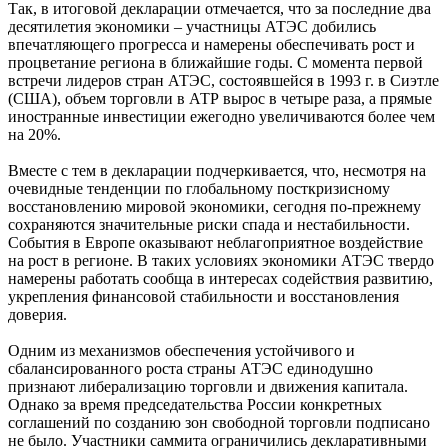
Так, в итоговой декларации отмечается, что за последние два
десятилетия экономики – участницы АТЭС добились
впечатляющего прогресса и намерены обеспечивать рост и
процветание региона в ближайшие годы. С момента первой
встречи лидеров стран АТЭС, состоявшейся в 1993 г. в Сиэтле
(США), объем торговли в АТР вырос в четыре раза, а прямые
иностранные инвестиции ежегодно увеличиваются более чем
на 20%.
Вместе с тем в декларации подчеркивается, что, несмотря на
очевидные тенденции по глобальному посткризисному
восстановлению мировой экономики, сегодня по-прежнему
сохраняются значительные риски спада и нестабильности.
События в Европе оказывают неблагоприятное воздействие
на рост в регионе. В таких условиях экономики АТЭС твердо
намерены работать сообща в интересах содействия развитию,
укрепления финансовой стабильности и восстановления
доверия.
Одним из механизмов обеспечения устойчивого и
сбалансированного роста страны АТЭС единодушно
признают либерализацию торговли и движения капитала.
Однако за время председательства России конкретных
соглашений по созданию зон свободной торговли подписано
не было. Участники саммита ограничились декларативными