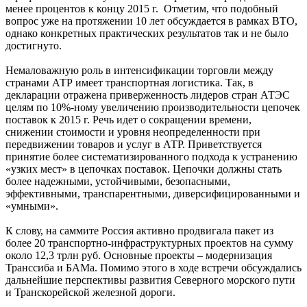
менее процентов к концу 2015 г. Отметим, что подобный
вопрос уже на протяжении 10 лет обсуждается в рамках ВТО,
однако конкретных практических результатов так и не было
достигнуто.
Немаловажную роль в интенсификации торговли между
странами АТР имеет транспортная логистика. Так, в
декларации отражена приверженность лидеров стран АТЭС
целям по 10%-ному увеличению производительности цепочек
поставок к 2015 г. Речь идет о сокращении времени,
снижении стоимости и уровня неопределенности при
передвижении товаров и услуг в АТР. Приветствуется
принятие более систематизированного подхода к устранению
«узких мест» в цепочках поставок. Цепочки должны стать
более надежными, устойчивыми, безопасными,
эффективными, транспарентными, диверсифицированными и
«умными».
К слову, на саммите Россия активно продвигала пакет из
более 20 транспортно-инфраструктурных проектов на сумму
около 12,3 трлн руб. Основные проекты – модернизация
Транссиба и БАМа. Помимо этого в ходе встречи обсуждались
дальнейшие перспективы развития Северного морского пути
и Транскорейской железной дороги.