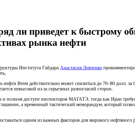
яд ли приведет к быстрому о
ктивах рынка нефти
труктуры Института Гайдара
Анастасия Левченко
прокомментир
ть.
ть нефти Brent действительно может снизиться до 70–80 долл. з
ется невысокой из-за серьезных разногласий сторон.
 и полном доступе инспекторов МАГАТЭ, тогда как Иран требуе
глашение, а временный тактический меморандум, который позво
 оставаться одним из важных факторов для мирового нефтяного 