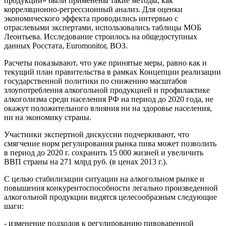
продукции» были применены такие методы, как
корреляционно-регрессионный анализ. Для оценки
экономического эффекта проводились интервью с
отраслевыми экспертами, использовались таблицы МОБ
Леонтьева. Исследование строилось на общедоступных
данных Росстата, Euromonitor, ВОЗ.
Расчеты показывают, что уже принятые меры, равно как и
текущий план правительства в рамках Концепции реализации
государственной политики по снижению масштабов
злоупотребления алкогольной продукцией и профилактике
алкоголизма среди населения РФ на период до 2020 года, не
окажут положительного влияния ни на здоровье населения,
ни на экономику страны.
Участники экспертной дискуссии подчеркивают, что
смягчение норм регулирования рынка пива может позволить
в период до 2020 г. сохранить 15 000 жизней и увеличить
ВВП страны на 271 млрд руб. (в ценах 2013 г.).
С целью стабилизации ситуации на алкогольном рынке и
повышения конкурентоспособности легально произведенной
алкогольной продукции видятся целесообразным следующие
шаги:
- изменение подходов к регулированию пивоваренной