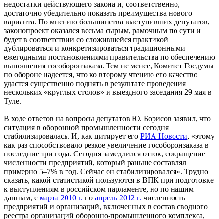
недостатки действующего закона и, соответственно,
достаточно убедительно показать преимущества нового
варианта. По мнению большинства выступивших депутатов,
законопроект оказался весьма сырым, рамочным по сути и
будет в соответствии со сложившейся практикой
дублироваться и конкретизироваться традиционными
ежегодными постановлениями правительства по обеспечению
выполнения гособоронзаказа. Тем не менее, Комитет Госдумы
по обороне надеется, что ко второму чтению его качество
удастся существенно поднять в результате проведения
нескольких «круглых столов» и выездного заседания 29 мая в
Туле.
В ходе ответов на вопросы депутатов Ю. Борисов заявил, что
ситуация в оборонной промышленности сегодня
стабилизировалась. И, как цитирует его
РИА Новости
, «этому
как раз способствовало резкое увеличение гособоронзаказа в
последние три года. Сегодня замедлился отток, сокращение
численности предприятий, который раньше составлял
примерно 5–7% в год. Сейчас он стабилизировался». Трудно
сказать, какой статистикой пользуются в ВПК при подготовке
к выступлениям в российском парламенте, но по нашим
данным, с
марта 2010 г.
по
апрель 2012 г.
численность
предприятий и организаций, включенных в состав сводного
реестра организаций оборонно-промышленного комплекса,