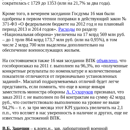
сократилась с 1729 до 1353 (или на 21,7% за два года).
Кроме того, в вечернем заседании Госдумы 16 мая были
одобрены в первом чтении поправки в действующий закон №
371-ФЗ «О федеральном бюджете на 2012 год и на плановый
период 2013 и 2014 годов».
Расходы
по разделу
«Национальная оборона» увеличены на 17 млрд 569 млн руб.
– до 1 трлн 864 млрд 173,7 млн руб. (или на 0,95%), в том
числе 2 млрд 700 млн выделены дополнительно на
обеспечение военнослужащих жильем.
На состоявшемся также 16 мая заседании ВПК
объявлено
, что
гособоронзаказ на 2011 г. выполнен на 96,3%, но «полученные
конкретные результаты по номенклатуре и количественные
показатели отличаются от первоначально установленных
заданий». Масштаб подразумеваемых отличий будет легче
представить, если помнить, что еще в конце января
заместитель министра обороны
А. Сухоруков
признавал, что
заказ 2011 г. не выполнен по 84 контрактам на сумму 42 млрд
руб., что соответствовало выполнению на уровне не выше
94,2% – т. е. за три месяца этот KPI удалось увеличить на 2,1
п.п., что вселяет в нас уверенность в наличие и других, еще не
известных достижений ВПК.
В.Б. Зацепин
– к.воен.н., зав. лабораторией военной