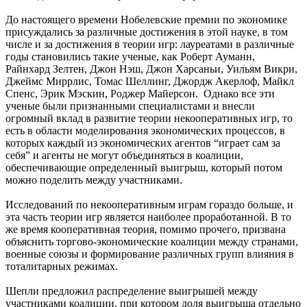
До настоящего времени Нобелевские премии по экономике
присуждались за различные достижения в этой науке, в том
числе и за достижения в теории игр: лауреатами в различные
годы становились такие ученые, как Роберт Ауманн,
Райнхард Зелтен, Джон Нэш, Джон Харсаньи, Уильям Викри,
Джеймс Миррлис, Томас Шеллинг, Джордж Акерлоф, Майкл
Спенс, Эрик Мэскин, Роджер Майерсон. Однако все эти
ученые были признанными специалистами и внесли
огромный вклад в развитие теории некооперативных игр, то
есть в области моделирования экономических процессов, в
которых каждый из экономических агентов “играет сам за
себя” и агенты не могут объединяться в коалиции,
обеспечивающие определенный выигрыш, который потом
можно поделить между участниками.
Исследований по некооперативным играм гораздо больше, и
эта часть теории игр является наиболее проработанной. В то
же время кооперативная теория, помимо прочего, призвана
объяснить торгово-экономические коалиции между странами,
военные союзы и формирование различных групп влияния в
тоталитарных режимах.
Шепли предложил распределение выигрышей между
участниками коалиции, при котором доля выигрыша отдельно