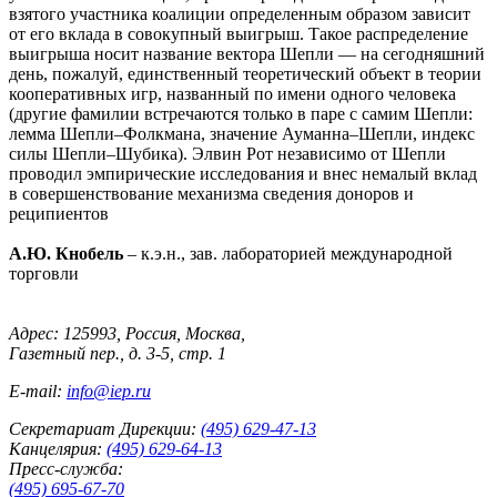
взятого участника коалиции определенным образом зависит
от его вклада в совокупный выигрыш. Такое распределение
выигрыша носит название вектора Шепли — на сегодняшний
день, пожалуй, единственный теоретический объект в теории
кооперативных игр, названный по имени одного человека
(другие фамилии встречаются только в паре с самим Шепли:
лемма Шепли–Фолкмана, значение Ауманна–Шепли, индекс
силы Шепли–Шубика). Элвин Рот независимо от Шепли
проводил эмпирические исследования и внес немалый вклад
в совершенствование механизма сведения доноров и
реципиентов
А.Ю. Кнобель
– к.э.н., зав. лабораторией международной
торговли
Адрес: 125993, Россия, Москва,
Газетный пер., д. 3-5, стр. 1
E-mail:
info@iep.ru
Секретариат Дирекции:
(495) 629-47-13
Канцелярия:
(495) 629-64-13
Пресс-служба:
(495) 695-67-70