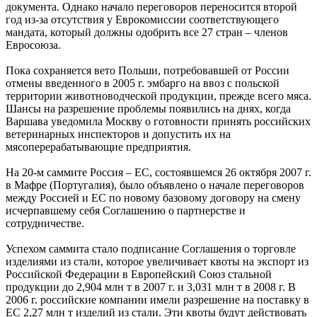
документа. Однако начало переговоров переносится второй
год из-за отсутствия у Еврокомиссии соответствующего
мандата, который должны одобрить все 27 стран – членов
Евросоюза.
Пока сохраняется вето Польши, потребовавшей от России
отмены введенного в 2005 г. эмбарго на ввоз с польской
территории животноводческой продукции, прежде всего мяса.
Шансы на разрешение проблемы появились на днях, когда
Варшава уведомила Москву о готовности принять российских
ветеринарных инспекторов и допустить их на
мясоперерабатывающие предприятия.
На 20-м саммите Россия – ЕС, состоявшемся 26 октября 2007 г.
в Мафре (Португалия), было объявлено о начале переговоров
между Россией и ЕС по новому базовому договору на смену
исчерпавшему себя Соглашению о партнерстве и
сотрудничестве.
Успехом саммита стало подписание Соглашения о торговле
изделиями из стали, которое увеличивает квоты на экспорт из
Российской Федерации в Европейский Союз стальной
продукции до 2,904 млн т в 2007 г. и 3,031 млн т в 2008 г. В
2006 г. российские компании имели разрешение на поставку в
ЕС 2,27 млн т изделий из стали. Эти квоты будут действовать