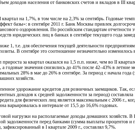
ем доходов населения от банковских счетов и вкладов в III квар
I квартал на 1,7%, в том числе на 2,3% за сентябрь. Годовые те
фект базы»: в сентябре 2011 г. Банк Москвы привлек долгосроч
нсового оздоровления. По российским стандартам отчетности эт
дств юридических лиц в банках в сентябре текущего года замед
иже 1, т.е. для обеспечения текущей деятельности предприятиям
позиты. В сентябре это соотношение незначительно изменилось в
 прироста за квартал оказался на 1,5 п.п. ниже, чем во II кварта
, а годовые значения снизились до 41% после 42–43% в летние 
альных 28% в мае до 26% в сентябре. За период с начала года (
машних хозяйств.
пенное удорожание кредитов для розничных заемщиков. Так, если
ных доходов к средней задолженности за период) составляла 16,
едита для физических лиц является максимальным с 2006 г., ког
ина варьировалась в интервале от 15,5 до 16,6% годовых.
вой нагрузки на располагаемые доходы домашних хозяйств. В III
ой задолженности перед банками (сумма выплаты процентов и п
зафиксированный в I квартале 2009 г., составлял 9,7%.