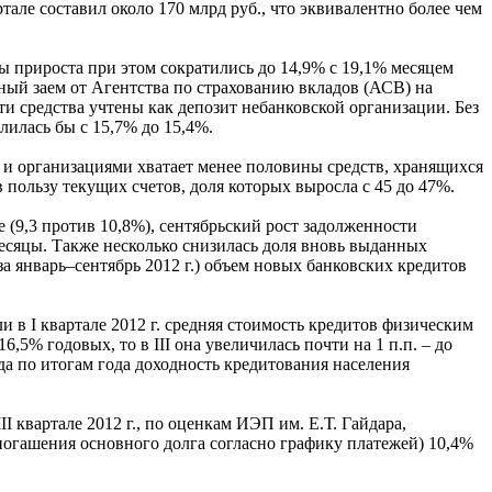
тале составил около 170 млрд руб., что эквивалентно более чем
мпы прироста при этом сократились до 14,9% с 19,1% месяцем
ный заем от Агентства по страхованию вкладов (АСВ) на
и средства учтены как депозит небанковской организации. Без
лилась бы с 15,7% до 15,4%.
 и организациями хватает менее половины средств, хранящихся
 пользу текущих счетов, доля которых выросла с 45 до 47%.
ле (9,3 против 10,8%), сентябрьский рост задолженности
месяцы. Также несколько снизилась доля вновь выданных
за январь–сентябрь 2012 г.) объем новых банковских кредитов
 в I квартале 2012 г. средняя стоимость кредитов физическим
5% годовых, то в III она увеличилась почти на 1 п.п. – до
да по итогам года доходность кредитования населения
 квартале 2012 г., по оценкам ИЭП им. Е.Т. Гайдара,
огашения основного долга согласно графику платежей) 10,4%