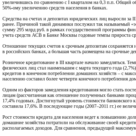
увеличившись по сравнению с I кварталом на 0,3 п.п. Общий объ
50%-ому увеличению средств населения в банках.
Средства на счетах и депозитах юридических лиц выросли за II
ранее. Причиной такой динамики послужил так называемый «эф
сумму 295 млрд руб. в рамках государственной программы фина
учета средств АСВ в Банке Москвы годовые темпы прироста сре
Отношение текущих счетов к срочным депозитам сохраняется н
в российских банках, а большая часть размещена на срочные де
Розничное кредитование в III квартале начало замедляться. Темп
физических лиц стал наименьшим с марта текущего года (2,7%)
кредитов в конечном потреблении домашних хозяйств – с максим
населению составил более четверти конечного потребления до
Одним из факторов замедления кредитования могло стать посте
лицам (рассчитанная как отношение полученных банками процент
17,4% годовых. Достигнутый уровень стоимости банковского кр
составила 17,6%. В последующие годы (2007–2011 гг.) ее велич
Рост стоимости кредита для населения ведет к повышению долго
домашние хозяйства потратили на обслуживание своей кредитн
располагаемых доходов. Для сравнения, предыдущий максимум, 