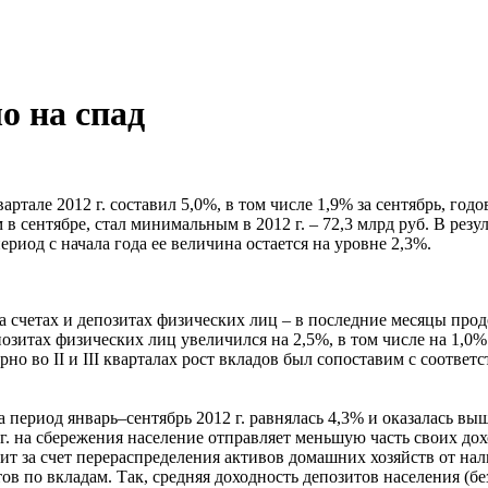
о на спад
вартале 2012 г. составил 5,0%, в том числе 1,9% за сентябрь, го
ентябре, стал минимальным в 2012 г. – 72,3 млрд руб. В резуль
ериод с начала года ее величина остается на уровне 2,3%.
а счетах и депозитах физических лиц – в последние месяцы про
депозитах физических лиц увеличился на 2,5%, в том числе на 1,0%
марно во II и III кварталах рост вкладов был сопоставим с соотве
период январь–сентябрь 2012 г. равнялась 4,3% и оказалась выш
. на сбережения население отправляет меньшую часть своих дох
дит за счет перераспределения активов домашних хозяйств от на
в по вкладам. Так, средняя доходность депозитов населения (без 