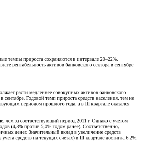
довые темпы прироста сохраняются в интервале 20–22%.
тате рентабельность активов банковского сектора в сентябре
должает расти медленнее совокупных активов банковского
 в сентябре. Годовой темп прироста средств населения, тем не
тствующим периодом прошлого года, а в III квартале оказался
е, чем за соответствующий период 2011 г. Однако с учетом
одов (4,8% против 5,0% годом ранее). Соответственно,
личных денег. Значительный вклад в увеличение средств
учета средств на текущих счетах) в III квартале достигла 6,2%,