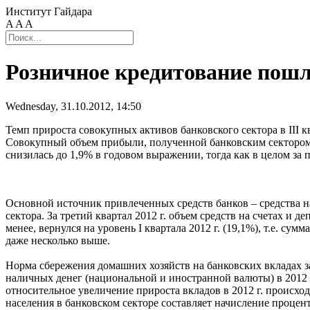
Институт Гайдара
A
A
A
Розничное кредитование пошл
Wednesday, 31.10.2012, 14:50
Темп прироста совокупных активов банковского сектора в III к
Совокупный объем прибыли, полученной банковским сектором в с
снизилась до 1,9% в годовом выражении, тогда как в целом за п
Основной источник привлеченных средств банков – средства н
сектора. За третий квартал 2012 г. объем средств на счетах и 
менее, вернулся на уровень I квартала 2012 г. (19,1%), т.е. сум
даже несколько выше.
Норма сбережения домашних хозяйств на банковских вкладах за 
наличных денег (национальной и иностранной валюты) в 2012 г
относительное увеличение прироста вкладов в 2012 г. происхо
населения в банковском секторе составляет начисление проценто