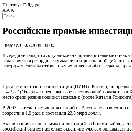
Институт Гайдара
A
A
A
Российские прямые инвестиции
Tuesday, 05.02.2008, 03:00
В середине января с.г. опубликованы предварительные оценк
года являются рекордные сумма нетто-притока и общий показа
рекорд – масштабы оттока прямых инвестиций из страны, преж
Прямые иностранные инвестиции (ПИИ) в Россию, по предварите
г. – 2,8%) Это даже превышает соответствующий показатель в К
место среди развивающихся экономик (после Китая и Гонконга)
В 2007 г. отток прямых инвестиций из России по сравнению с 
возросли в 1,8 раза и составили 23,5 млрд долл.).
Активизация оттока прямых инвестиций из России наблюдается 
российский бизнес настолько окреп, что уже сам вкладывает д