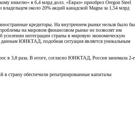
скому никелю» в 6,4 млрд долл. «Евраз» приобрел Oregon Steel
и владельцем около 20% акций канадской Magna за 1,54 млрд
 иностранные кредиторы. На внутреннем рынке нельзя было бы
 – проблемы на мировом финансовом рынке не позволят им
 об усилении интеграции страны в мировую экономическую
 По данным ЮНКТАД, подобная ситуация является уникальным
рос в 3,8 раза. В итоге, согласно ЮНКТАД, Россия занимала 2-е
ций в страну обеспечили репатриированные капиталы