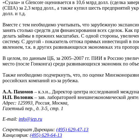
«Суала» и Glencore оценивается в 10,6 млрд долл. (сделка заве
(США) за 2,3 млрд долл., а также купил шесть предприятий ук
долл. и т.д.
Вместе с тем необходимо учитывать, что зарубежную экспанс
занять столько средств для финансирования всех сделок. Как п
делать займы в прежних масштабах. С одной стороны, увелич
систему. С другой - показатель оттока прямых инвестиций в 
явлением, т.к. в других развивающихся экономиках эта пропо
В целом, по данным ЦБ, за 2005–2007 гг. ПИИ в Россию увеличи
место (после Гонконга) среди развивающихся экономик по объ
Также необходимо подчеркнуть, что, по оценке Минэконоразви
российских компаний из-за рубежа.
А.А. Пахомов
– к.э.н., Директор центра исследований между
Н.П. Воловик
– зав. лабораторией внешнеэкономической дея
Адрес: 125993, Россия, Москва,
Газетный пер., д. 3-5, стр. 1
E-mail:
info@iep.ru
Секретариат Дирекции:
(495) 629-47-13
Канцелярия:
(495) 629-64-13