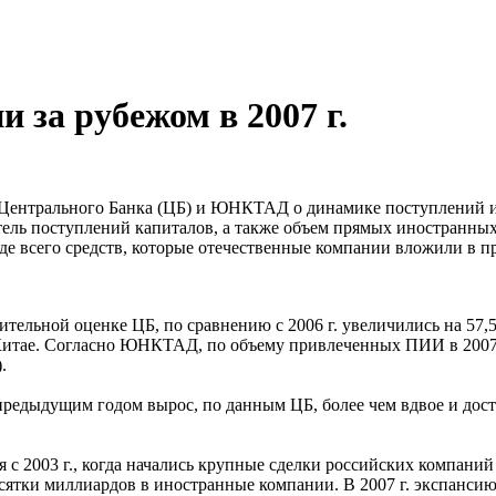
 за рубежом в 2007 г.
и Центрального Банка (ЦБ) и ЮНКТАД о динамике поступлений и
тель поступлений капиталов, а также объем прямых иностранных
де всего средств, которые отечественные компании вложили в п
льной оценке ЦБ, по сравнению с 2006 г. увеличились на 57,5%
итае. Согласно ЮНКТАД, по объему привлеченных ПИИ в 2007 г. Ро
.
предыдущим годом вырос, по данным ЦБ, более чем вдвое и дости
с 2003 г., когда начались крупные сделки российских компаний
есятки миллиардов в иностранные компании. В 2007 г. экспансию