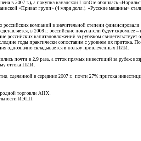
ршена в 2007 г.), а покупка канадской LionOre обошлась «Нориль
раинской «Приват групп» (4 млрд долл.). «Русские машины» стал
ию российских компаний в значительной степени финансировали
редставляется, в 2008 г. российские покупатели будут скромнее
ение российских капиталовложений за рубежом свидетельствует
последние годы практически сопоставим с уровнем их притока.
рция однозначно складывается в пользу привлеченных ПИИ.
лись почти в 2,9 раза, а отток прямых инвестиций за рубеж воз
ему оттока ПИИ.
тия, сделанной в середине 2007 г., почти 27% притока инвести
народной торговли АНХ,
тельности ИЭПП