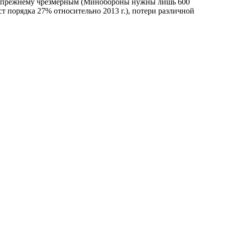
я по-прежнему чрезмерным (Минобороны нужны лишь 600
ст порядка 27% относительно 2013 г.), потери различной