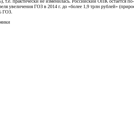
8%), т.е. практически не изменилась. Российский ОПК остаетс
еля увеличения ГОЗ в 2014 г. до «более 1,9 трлн рублей» (приро
% ГОЗ.
омики