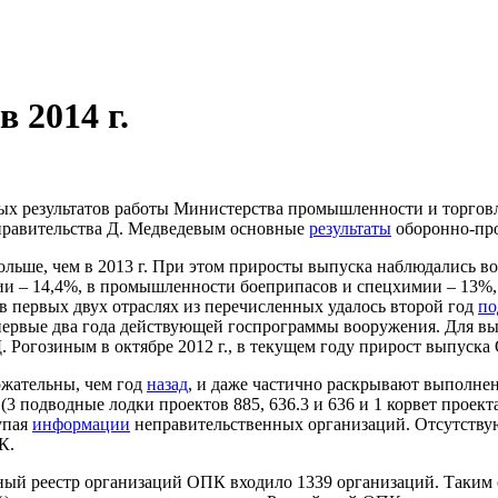
 2014 г.
ых результатов работы Министерства промышленности и торговл
 правительства Д. Медведевым основные
результаты
оборонно-пр
больше, чем в 2013 г. При этом приросты выпуска наблюдались в
ии – 14,4%, в промышленности боеприпасов и спецхимии – 13%,
 первых двух отраслях из перечисленных удалось второй год
по
 первые два года действующей госпрограммы вооружения. Для 
 Рогозиным в октябре 2012 г., в текущем году прирост выпуска
ржательны, чем год
назад
, и даже частично раскрывают выполнен
3 подводные лодки проектов 885, 636.3 и 636 и 1 корвет проек
упая
информации
неправительственных организаций. Отсутствую
К.
дный реестр организаций ОПК входило 1339 организаций. Таким о