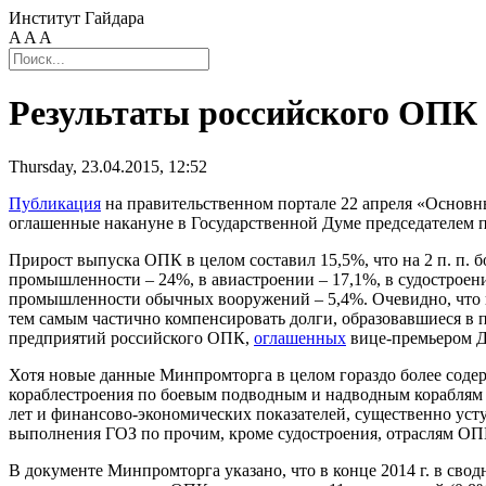
Институт Гайдара
A
A
A
Результаты российского ОПК в
Thursday, 23.04.2015, 12:52
Публикация
на правительственном портале 22 апреля «Основн
оглашенные накануне в Государственной Думе председателем
Прирост выпуска ОПК в целом составил 15,5%, что на 2 п. п. 
промышленности – 24%, в авиастроении – 17,1%, в судостроен
промышленности обычных вооружений – 5,4%. Очевидно, что в
тем самым частично компенсировать долги, образовавшиеся в
предприятий российского ОПК,
оглашенных
вице-премьером Д.
Хотя новые данные Минпромторга в целом гораздо более соде
кораблестроения по боевым подводным и надводным кораблям (
лет и финансово-экономических показателей, существенно уст
выполнения ГОЗ по прочим, кроме судостроения, отраслям ОП
В документе Минпромторга указано, что в конце 2014 г. в сво