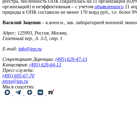
реестра, численность ОПК сократилась на 11 организаций (0,
организаций) и неэффективным – с учетом
объявленного
21 апр
природы в ОПК составили не менее 170 млрд руб., т.е. более 9
Василий Зацепин
– к.воен.н., зав. лабораторией военной экон
Адрес: 125993, Россия, Москва,
Газетный пер., д. 3-5, стр. 1
E-mail:
info@iep.ru
Секретариат Дирекции:
(495) 629-47-13
Канцелярия:
(495) 629-64-13
Пресс-служба:
(495) 695-67-70
press@iep.ru
Мы в соцсетях: