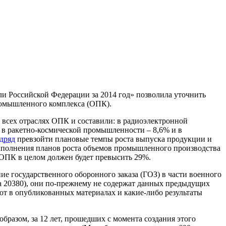
и Российской Федерации за 2014 год» позволила уточнить
омышленного комплекса (ОПК).
о всех отраслях ОПК и составили: в радиоэлектронной
 в ракетно-космической промышленности – 8,6% и в
дряд
превзойти плановые темпы роста выпуска продукции и
выполнения планов роста объемов промышленного производства
 ОПК в целом должен будет превысить 29%.
ие государственного оборонного заказа (ГОЗ) в части военного
та 20380), они по-прежнему не содержат данных предыдущих
т в опубликованных материалах и какие-либо результаты
бразом, за 12 лет, прошедших с момента создания этого