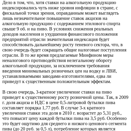
Дело в том, что, хотя ставки на алкогольную продукцию
индексировались чуть ниже уровня инфляции в стране, с
фискальной точки зрения, оправданным может выглядеть
лишь незначительное повышение ставок акцизов на
алкогольную продукцию с содержанием этилового спирта
свыше 9 об. и на пиво. В условиях снижения реальных
доходов населения и ухудшения финансового положения
предприятий отрасли значительная индексация будет
способствовать дальнейшему росту теневого сектора, что, в
свою очередь будет сокращать общие налоговые поступления
отрасли. В то же время предлагаемые Минфином меры
неналогового противодействия нелегальному обороту
алкогольной продукции, за исключением требования
введения минимальных розничных цен на водку и ЛВИ,
устанавливаемыми заводами-изготовителями, едва ли
приведут к существенным положительным эффектам.
В свою очередь, 3-кратное увеличение ставки на пиво
приведет к существенному росту розничной цены. Так, в 2009
г. доля акциза и НДС в цене 0,5-литровой бутылки пива
составляет порядка 1,77 руб. В случае 3-х кратного
увеличения ставки эта доля в 2010 г. возрастет до 5,31 руб.,
что повысит цену каждой бутылки пива на 3,5 руб. Особенно
это будет ощутимо для среднего и низкого ценового сегмента
пива (до 20 руб. за 0,5 л), потребление которых является