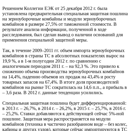
Решением Коллегии ЕЭК от 25 декабря 2012 г. была
установлена предварительная специальная защитная пошлина
на зерноуборочные комбайны и модули зерноуборочных
комбайнов в размере 27,5% от таможенной стоимости. В
результате анализа информации, полученной в ходе
расследования, был сделан вывод о наличии оснований для
применения специальной защитной меры.
Так, в течение 2009–2011 гг. объем импорта зерноуборочных
комбайнов в страны ТС в абсолютных показателях вырос на
19,9 %, а в 1-м полугодии 2012 г. по сравнению с
аналогичным периодом 2011 г. – на 92,3 %. Это привело к
снижению объема производства зерноуборочных комбайнов
на 14,4%, падению объемов их продаж на 43,4% и росту
товарных запасов на 67,4%. В итоге доля производителей
комбайнов на рынке ТС сократилась на 14,6 п.п., а прибыль в
– 3,6 раза. В 2012 г. данные тенденции усилились.
Специальная защитная пошлина будет дифференцированной:
в 2013 г. – 26,7%, в 2014 г. – 26,2%, в 2015 г. – 25,7%, в 2016 г.
– 25,2%. Ставки добавляются к действующей сейчас 5%-ной
пошлине. Защитная мера распространяется на модули
комбайнов (техника в частично разобранном виде – без колес,
кабины и других узлов), которые сейчас импортируются в ТС