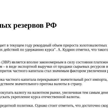
ных резервов РФ
ет в текущем году рекордный объем прироста золотовалютных р
х действий по удержанию курса". А. Кудрин отметил, что таког
(ЗВР) является вполне закономерным в силу состояния платежно
 – в виде экспортной выручки от продажи сырьевых ресурсов и
 приток частного капитала стал значимым фактором увеличения р
тока частного капитала перекрывают значительный рост импорта
едствием значительного притока валюты в страну.
покупать валюту на валютном рынке, увеличивая тем самым ден
скать укрепление курса отечественной валюты.
кредитной политики. Однако стоит отметить, что достаточно ск