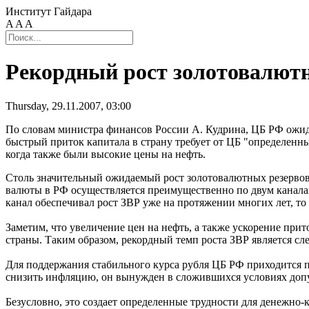
Институт Гайдара
A
A
A
Рекордный рост золотовалют
Thursday, 29.11.2007, 03:00
По словам министра финансов России А. Кудрина, ЦБ РФ ожида
быстрый приток капитала в страну требует от ЦБ "определенны
когда также были высокие цены на нефть.
Столь значительный ожидаемый рост золотовалютных резервов 
валюты в РФ осуществляется преимущественно по двум каналам
канал обеспечивал рост ЗВР уже на протяжении многих лет, то
Заметим, что увеличение цен на нефть, а также ускорение при
страны. Таким образом, рекордный темп роста ЗВР является сл
Для поддержания стабильного курса рубля ЦБ РФ приходится 
снизить инфляцию, он вынужден в сложившихся условиях допу
Безусловно, это создает определенные трудности для денежно-