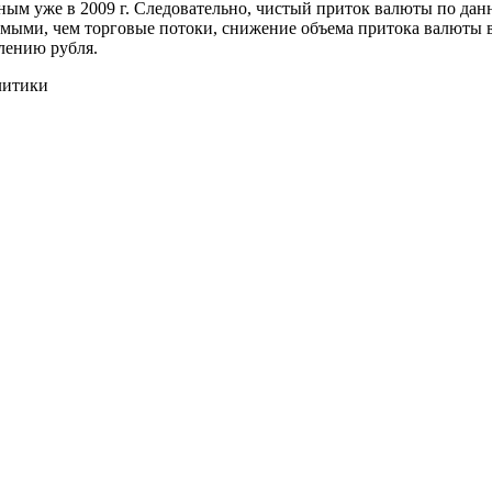
ным уже в 2009 г. Следовательно, чистый приток валюты по данн
емыми, чем торговые потоки, снижение объема притока валюты 
лению рубля.
олитики