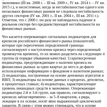
экономики (III кв. 2008 г. – III кв. 2009 г., IV кв. 2014 г. – IV кв.
2015 г.), и несистемные, когда за нестабильностью одного или
нескольких финансовых рынков не следовала нестабильность
других секторов (IV кв. 2001 г., II кв. 2004 г., III кв. 2011 г.).
Отметим, что с 2000 г. ни разу не наблюдалось падение в
реальном секторе без предшевствующей нестабильности на
финансовых рынках.
Что касается опережающих сигнальных индикаторов для
кризисов российского финансового рынка (показателей,
которые при пересечении определенной границы
сигнализируют о наступлении кризиса через определенный
промежуток времени), то их можно разделить на следующие 4
группы (в порядке убывания качества): 1) краткосрочные
индикаторы, предупреждающие о наличии кризиса на
финансовых рынках за один квартал до него и де-факто
использующие информацию о фондовом и валютном рынках;
2) индикаторы, построенные на основе денежных агрегатов и
ВВП; 3) индикаторы на основе данных о кредитах, депозитах,
и процентных ставках; 4) индикаторы, характеризующие
уровень ликвидных средств в экономике. Опережающие
индикаторы 2-й и 3-й групп, как правило, сигнализируют о
кризисах заблаговременно – за 5–8 кварталов, а ряды,
лежащие в их основе, носят явно выраженный циклический
характер. В связи с этим можно утверждать, что в основе