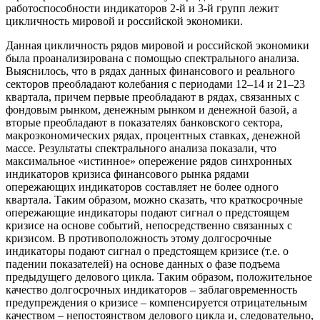
работоспособности индикаторов 2-й и 3-й групп лежит
цикличность мировой и российской экономики.
Данная цикличность рядов мировой и российской экономики
была проанализирована с помощью спектрального анализа.
Выяснилось, что в рядах данных финансового и реального
секторов преобладают колебания с периодами 12–14 и 21–23
квартала, причем первые преобладают в рядах, связанных с
фондовым рынком, денежным рынком и денежной базой, а
вторые преобладают в показателях банковского сектора,
макроэкономических рядах, процентных ставках, денежной
массе. Результаты спектрального анализа показали, что
максимальное «истинное» опережение рядов синхронных
индикаторов кризиса финансового рынка рядами
опережающих индикаторов составляет не более одного
квартала. Таким образом, можно сказать, что краткосрочные
опережающие индикаторы подают сигнал о предстоящем
кризисе на основе событий, непосредственно связанных с
кризисом. В противоположность этому долгосрочные
индикаторы подают сигнал о предстоящем кризисе (т.е. о
падении показателей) на основе данных о фазе подъема
предыдущего делового цикла. Таким образом, положительное
качество долгосрочных индикаторов – заблаговременность
предупреждения о кризисе – компенсируется отрицательным
качеством – непостоянством делового цикла и, следовательно,