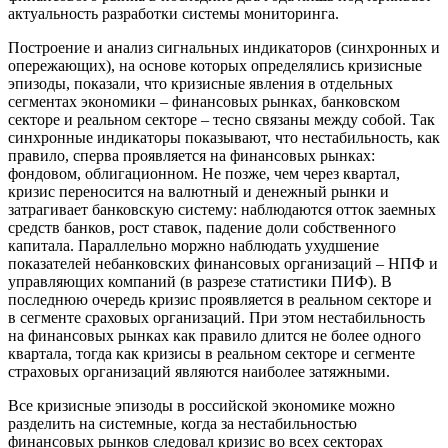
актуальность разработки системы мониторинга.
Построение и анализ сигнальных индикаторов (синхронных и
опережающих), на основе которых определялись кризисные
эпизоды, показали, что кризисные явления в отдельных
сегментах экономики – финансовых рынках, банковском
секторе и реальном секторе – тесно связаны между собой. Так
синхронные индикаторы показывают, что нестабильность, как
правило, сперва проявляется на финансовых рынках:
фондовом, облигационном. Не позже, чем через квартал,
кризис переносится на валютный и денежный рынки и
затрагивает банковскую систему: наблюдаются отток заемных
средств банков, рост ставок, падение доли собственного
капитала. Параллельно моржно наблюдать ухудшение
показателей небанковских финансовых организаций – НПФ и
управляющих компаний (в разрезе статистики ПИФ). В
последнюю очередь кризис проявляется в реальном секторе и
в сегменте сраховых организаций. При этом нестабильность
на финансовых рынках как правило длится не более одного
квартала, тогда как кризисы в реальном секторе и сегменте
страховых организаций являются наиболее затяжными.
Все кризисные эпизоды в российской экономике можно
разделить на системные, когда за нестабильностью
финансовых рынков следовал кризис во всех секторах