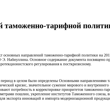
 таможенно-тарифной политики
ект основных направлений таможенно-тарифной политики на 2011
Ф Э. Набиуллина. Основное содержание документа посвящено пр
 протекционистского регулирования к посткризисному.
период в целом были определены Основными направлениями та
ический кризис, значительное сужение мирового и внутреннего 
ливают потребность в корректировке приоритетов таможенно-та
раметрами пошлин, укрепление институтов Таможенного союза, 
для экспорта инноваций и импорта модернизационной продукции