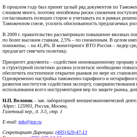
В прошлом году был принят целый ряд документов по Таможе
слишком много, поэтому неизбежны риски снижения поступле
согласовывать позиции сторон и учитывать их в рамках реше
Таможенном союзе, усилить обоснованность предлагаемых рос
В 2009 г. правительство рассматривало повышение ввозных пош
по более высоким ставкам, 2,5% – по сниженным. В целом импор
понижены, – на 41,4%. В мониторинге ВТО Россия – лидер ср
предлагает смягчать политику.
Приоритет документа – содействие инновационному прорыву 
и структурной политики должна усилиться: необходимо повыс
обеспечить постепенное открытие рынков по мере их становле
Одновременно настройка таможенно-тарифного и нетарифного 
развития институтов содействия экспорту, совершенствования
использования всего инструментария мер по защите рынка, д
Н.П. Воловик
– зав. лабораторией внешнеэкономической деяте
Адрес: 125993, Россия, Москва,
Газетный пер., д. 3-5, стр. 1
E-mail:
info@iep.ru
Секретариат Дирекции:
(495) 629-47-13