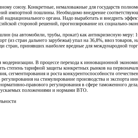
нному союзу. Конкретные, немаловажные для государств полно
ний импортной пошлины. Необходимо внедрение соответствующи
ний наднационального органа. Надо выработать и внедрить эфф
сийской стороной решений, прогнозирование их социально-экон
лин (на автомобили, трубы, прокат) как антикризисную меру: 1
т (из стран дальнего зарубежья) упал на 36,8%, ввоз товаров, 
еди стран, принявших наиболее вредные для международной то
и модернизации. В процессе перехода к инновационной эконом
ить степень тарифной защиты конкретных рынков на первонача
ния, сегментирования и роста конкурентоспособности отечестве
регулирования на стимулирование производства и экспорта ин
 нормативно-правового регулирования в сфере таможенного дел
опускаемых положениями и нормами ВТО.
льности