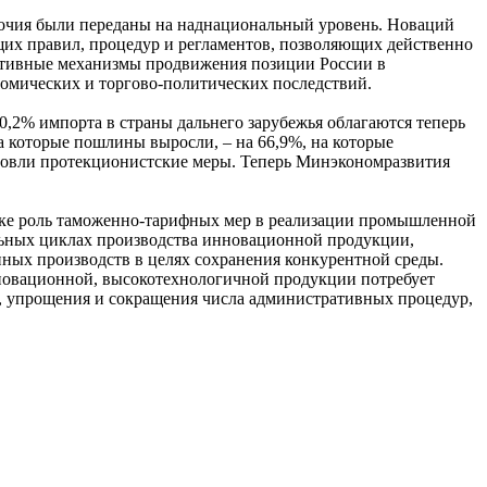
мочия были переданы на наднациональный уровень. Новаций
х правил, процедур и регламентов, позволяющих действенно
ективные механизмы продвижения позиции России в
омических и торгово-политических последствий.
0,2% импорта в страны дальнего зарубежья облагаются теперь
на которые пошлины выросли, – на 66,9%, на которые
рговли протекционистские меры. Теперь Минэкономразвития
ике роль таможенно-тарифных мер в реализации промышленной
льных циклах производства инновационной продукции,
нных производств в целях сохранения конкурентной среды.
новационной, высокотехнологичной продукции потребует
а, упрощения и сокращения числа административных процедур,