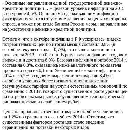
«Основные направления единой государственной денежно-
кредитной политики …» целевой уровень инфляции на 2015
г. на уровне 4,5%. Основными сдерживающим инфляцию
факторами остаются отсутствие давления на цены со стороны
спроса, а также принятые Банком России меры, направленные
на ужесточение денежно-кредитной политики.
Отметим, что в октябре инфляция в РФ ускорилась: индекс
потребительских цен по итогам месяца составил 0,8% (в
сентябре текущего года – 0,7%), что выше аналогичного
показателя 2013 г. на 0,2 п.п. В результате инфляция в годовом
выражении достигла 8,0%. Базовая инфляция в октябре 2014 г.
составила 0,8%, оказавшись ниже аналогичного показателя
прошлого года на 0,1 п.п. Увеличение базовой инфляции в
2014 г. с 5,5% в годовом выражении в январе до 8,4% в
октябре в условиях более низких темпов индексации
регулируемых тарифов на услуги естественных монополий по
сравнению с 2013 г. говорит о существенном росте уровня цен
на потребительском рынке, обусловленном геополитической
напряженностью и ослаблением рубля.
Цены на продовольственные товары в октябре увеличились
на 1,2% по сравнению с сентябрем 2014 г. Отметим, что
существенным фактором роста цен стало введение
ограничений на поставки некоторых видов