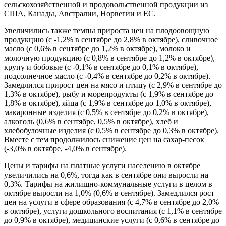
сельскохозяйственной и продовольственной продукции из
США, Канады, Австралии, Норвегии и ЕС.
Увеличились также темпы прироста цен на плодоовощную
продукцию (с -1,2% в сентябре до 2,8% в октябре), сливочное
масло (с 0,6% в сентябре до 1,2% в октябре), молоко и
молочную продукцию (с 0,8% в сентябре до 1,2% в октябре),
крупу и бобовые (с -0,1% в сентябре до 0,1% в октябре),
подсолнечное масло (с -0,4% в сентябре до 0,2% в октябре).
Замедлился прирост цен на мясо и птицу (с 2,9% в сентябре до
1,3% в октябре), рыбу и морепродукты (с 1,9% в сентябре до
1,8% в октябре), яйца (с 1,9% в сентябре до 1,0% в октябре),
макаронные изделия (с 0,5% в сентябре до 0,2% в октябре),
алкоголь (0,6% в сентябре, 0,5% в октябре), хлеб и
хлебобулочные изделия (с 0,5% в сентябре до 0,3% в октябре).
Вместе с тем продолжилось снижение цен на сахар-песок
(-3,0% в октябре, -4,0% в сентябре).
Цены и тарифы на платные услуги населению в октябре
увеличились на 0,6%, тогда как в сентябре они выросли на
0,3%. Тарифы на жилищно-коммунальные услуги в целом в
октябре выросли на 1,0% (0,6% в сентябре). Замедлился рост
цен на услуги в сфере образования (с 4,7% в сентябре до 2,0%
в октябре), услуги дошкольного воспитания (с 1,1% в сентябре
до 0,9% в октябре), медицинские услуги (с 0,6% в сентябре до