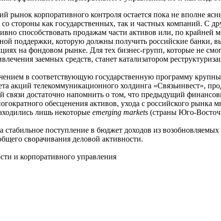
ий рынок корпоративного контроля остается пока не вполне яс
о стороны как государственных, так и частных компаний. С дру
ивно способствовать продажам части активов или, по крайней м
енной поддержки, которую должны получить российские банки, 
ациях на фондовом рынке. Для тех бизнес-групп, которые не смо
влечения заемных средств, станет катализатором реструктуриз
ючением в соответствующую государственную программу крупных
акета акций телекоммуникационного холдинга «Связьинвест», пр
ой связи достаточно напомнить о том, что предыдущий финансов
гократного обесценения активов, ухода с российского рынка 
 находились лишь некоторые
emerging markets
(страны Юго-Восточ
а стабильное поступление в бюджет доходов из возобновляемых 
общего сворачивания деловой активности.
ности и корпоративного управления