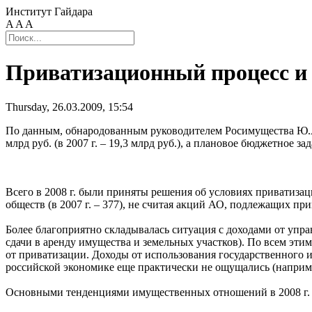
Институт Гайдара
A
A
A
Приватизационный процесс и
Thursday, 26.03.2009, 15:54
По данным, обнародованным руководителем Росимущества Ю.А. 
млрд руб. (в 2007 г. – 19,3 млрд руб.), а плановое бюджетное 
Всего в 2008 г. были приняты решения об условиях приватизац
обществ (в 2007 г. – 377), не считая акций АО, подлежащих п
Более благоприятно складывалась ситуация с доходами от упр
сдачи в аренду имущества и земельных участков). По всем эт
от приватизации. Доходы от использования государственного и
российской экономике еще практически не ощущались (наприме
Основными тенденциями имущественных отношений в 2008 г. 