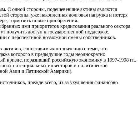
ным. С одной стороны, подешевевшие активы являются
гой стороны, уже накопленная долговая нагрузка и потеря
ере, тормозить новые приобретения.
выбранных ими приоритетов кредитования реального сектора
гут получить доступ к государственной поддержке,
ации с перспективой возможной смены собственников.
 активов, сопоставимых по значению с теми, что
одажа которого в предыдущие годы неоднократно
ый кризис, поразивший российскую экономику в 1997-1998 гг.,
многих потенциальных инвесторов и политической
ной Азии и Латинской Америки).
источников, прежде всего, из-за ухудшения финансово-