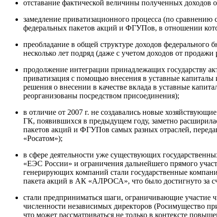
отставание фактической величины полученных доходов от 
замедление приватизационного процесса (по сравнению с
федеральных пакетов акций и ФГУПов, в отношении кот
преобладание в общей структуре доходов федерального 
несколько лет подряд (даже с учетом доходов от продаж
продолжение интеграции принадлежащих государству акти
приватизация с помощью внесения в уставные капиталы 
решения о внесении в качестве вклада в уставные капит
реорганизованы посредством присоединения);
в отличие от 2007 г. не создавались новые хозяйствующ
ГК, появившихся в предыдущем году, заметно расширила
пакетов акций и ФГУПов самых разных отраслей, передав
«Росатом»);
в сфере деятельности уже существующих государственны
«ЕЭС России» и ограничения дальнейшего прямого участ
генерирующих компаний стали государственные компании,
пакета акций в АК «АЛРОСА», что было достигнуто за с
стали предприниматься шаги, ограничивающие участие чи
численности независимых директоров (Росимущество при
что может рассматриваться не только в контексте повыш