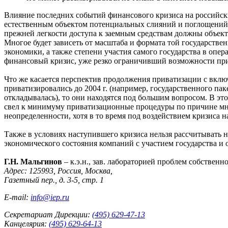
Влияние последних событий финансового кризиса на российск
естественным объектом потенциальных слияний и поглощений с
прежней легкости доступа к заемным средствам должны объект
Многое будет зависеть от масштаба и формата той государств
экономики, а также степени участия самого государства в опер
финансовый кризис, уже резко ограничивший возможности при
Что же касается перспектив продолжения приватизации с вкл
приватизировались до 2004 г. (например, государственного п
откладывалась), то они находятся под большим вопросом. В эт
свел к минимуму приватизационные процедуры по причине мно
неопределенности, хотя в то время под воздействием кризиса
Также в условиях наступившего кризиса нельзя рассчитывать н
экономического состояния компаний с участием государства и 
Г.Н. Мальгинов
– к.э.н., зав. лабораторией проблем собствен
Адрес: 125993, Россия, Москва,
Газетный пер., д. 3-5, стр. 1
E-mail:
info@iep.ru
Секретариат Дирекции:
(495) 629-47-13
Канцелярия:
(495) 629-64-13