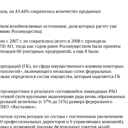
раза, на 43-44% сократилось количество проданных
твом возобновляемых источников, доля которых растет уже
омимо Росимущества);
 2007 г. не сократились (всего в 2008 г. проходила
250 АО, тогда как годом ранее Росимуществом были приняты
тизация 60 унитарных предприятий, а еще 8 были
корпораций (ГК), но сфера имущественного влияния некоторых
технологий», включающего несколько сотен федеральных
также определился состав имущества, которым наделяется ГК
ктроэнергетики в результате состоявшейся ликвидации РАО
гетикой (хотя крупными акционерами ряда вновь образованных
трольной величины (с 37% до 51%) размера федерального
 ПНО «Якуталмаз»;
апитале путем ротации их состава с постепенным увеличением
50 профессиональных директоров и 6 управляющих компаний),
товка к возможной продаже федеральных пакетов акций.