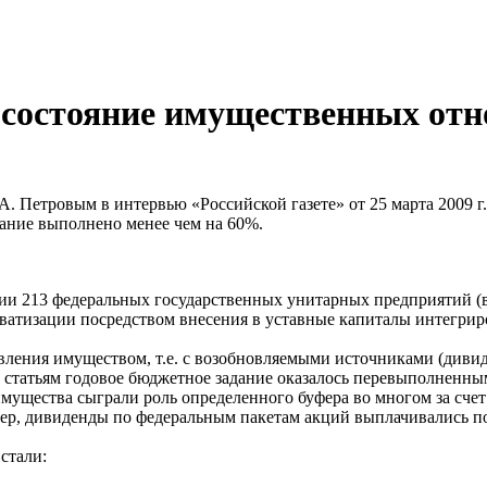
 состояние имущественных отн
Петровым в интервью «Российской газете» от 25 марта 2009 г.,
задание выполнено менее чем на 60%.
ии 213 федеральных государственных унитарных предприятий (в 
риватизации посредством внесения в уставные капиталы интегри
авления имуществом, т.е. с возобновляемыми источниками (диви
им статьям годовое бюджетное задание оказалось перевыполненн
мущества сыграли роль определенного буфера во многом за счет 
р, дивиденды по федеральным пакетам акций выплачивались по р
стали: