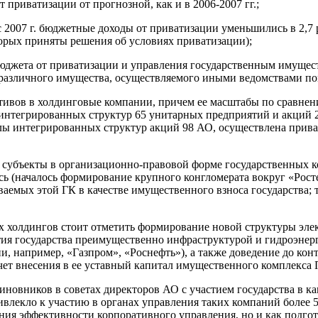
приватизации от прогнозной, как и в 2006-2007 гг.;
 2007 г. бюджетные доходы от приватизации уменьшились в 2,7 
орых приняты решения об условиях приватизации);
бюджета от приватизации и управления государственным имущес
и различного имущества, осуществляемого иными ведомствами п
вов в холдинговые компании, причем ее масштабы по сравнению с
интегрированных структур 65 унитарных предприятий и акций 
алы интегрированных структур акций 98 АО, осуществлена прива
ие субъекты в организационно-правовой форме государственных 
сь (началось формирование крупного конгломерата вокруг «Рос
аемых этой ГК в качестве имущественного взноса государства; 
х холдингов стоит отметить формирование новой структуры эле
ия государства преимущественно инфраструктурой и гидроэнер
 например, «Газпром», «Роснефть»), а также доведение до кон
чет внесения в ее уставный капитал имущественного комплекса
новников в советах директоров АО с участием государства в к
влекло к участию в органах управления таких компаний более 
ения эффективности корпоративного управления, но и как подго