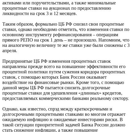
активами или поручительствами, а также минимальные
процентные ставки на аукционах по предоставлению
ликвидности на срок 3 и 12 месяцев.
Таким образом, формально ЦБ РФ снизил свои процентные
ставки, однако необходимо отметить, что изменения ставки по
основному инструменту рефинансирования – операциям
прямого РЕПО на срок 1 день – не произошло. Напомним, что
на аналогичную величину те же ставки уже были снижены с 3
апреля.
Предпринятые ЦБ РФ изменения процентных ставок
направлены прежде всего на повышение эффективности его
процентной политики путем сужения коридора процентных
ставок, с помощью которых Банк России оказывает
воздействие на финансовые рынки. Кроме того, с помощью
данной меры ЦБ РФ пытается снизить долгосрочные
процентные ставки для удешевления «длинных» кредитов,
предоставляемых коммерческими банками реальному сектору.
Однако, как известно, спрэд между краткосрочными и
долгосрочными процентными ставками во многом отражает
ожидаемую инфляцию и ожидаемые инвесторами риски. В
такой ситуации приоритетной задачей Банка России должно
стать снижение инфляции, а также повышение