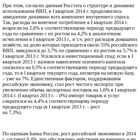
При этом, согласно данным Росстата о структуре и динамике
использования ВВП, в I квартале 2014 г. продолжилось
замедление динамики всех компонент внутреннего спроса.
Так, расходы на конечное потребление в I квартале 2014 г.
возросли на 2,6% к соответствующему периоду предыдущего
года по сравнению с их ростом на 4,2% в аналогичном
исчислении в I квартале 2013 г., в т.ч. рост расходов домашних
хозяйств, на долю которых приходится около 55% российского
ВВП, замедлился до 3,7% по сравнению с их ростом на 5,7% в
I квартале 2013 г. Усилился и инвестиционный спад: если в I
квартале 2013 г. валовое накопление основного капитала
снизилось на 0,5% к соответствующему периоду предыдущего
года, то в I квартале текущего года, несмотря на низкую базу,
– уже на 7%. Единственным фактором, поддержавшим
российскую экономику, стал рост чистого экспорта: при
увеличении объема экспортных поставок на 1,6% в I квартале
2014 г. (I квартал 2013 г. – 0%) импорт товаров и услуг
сократился на 4,4% к соответствующему периоду
предыдущего года (в I квартале 2013 г. – рост
на 7,3%).
По оценкам Банка России, рост российской экономики в 2014
г. составит 0,4%, что обусловлено действием не внешних и не