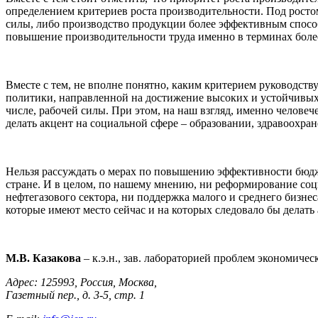
определением критериев роста производительности. Под рост
силы, либо производство продукции более эффективным способ
повышение производительности труда именно в терминах боле
Вместе с тем, не вполне понятно, каким критерием руководст
политики, направленной на достижение высоких и устойчивых 
числе, рабочей силы. При этом, на наш взгляд, именно челове
делать акцент на социальной сфере – образовании, здравоохра
Нельзя рассуждать о мерах по повышению эффективности бюдж
стране. И в целом, по нашему мнению, ни реформирование соц
нефтегазового сектора, ни поддержка малого и среднего бизне
которые имеют место сейчас и на которых следовало бы делать 
М.В. Казакова
– к.э.н., зав. лабораторией проблем экономиче
Адрес: 125993, Россия, Москва,
Газетный пер., д. 3-5, стр. 1