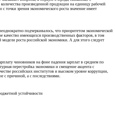
е количества произведенной продукции на единицу рабочей
 с точки зрения экономического роста значение имеет
 неоднократно подчеркивалось, что приоритетом экономической
ое качество имеющихся производственных факторов, в том
й модели роста российской экономики. А для этого следует
рплату чиновников на фоне падения зарплат в среднем по
ктурная перестройка экономики и смещение акцента с
ачестве российских институтов и высоком уровне коррупции,
не с причиной, а с последствиями.
 бюджетной устойчивости