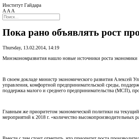
Институт Гайдара
A
A
A
Пока рано объявлять рост пр
Thursday, 13.02.2014, 14:19
Минэкономразвития нашло новые источники роста экономики Р
В своем докладе министр экономического развития Алексей Улю
управления, комфортной предпринимательской среды, поддерж
поддержка малого и среднего предпринимательства (МСП), про
Главным же приоритетом экономической политики на текущий 
мероприятий к 2018 г. «количество высокопроизводительных ра
Вместе с тем стоит отметить, что приоритет роста производите