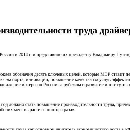
оизводительности труда драйв
оссии в 2014 г. и представило их президенту Владимиру Путин
каев обозначил десять ключевых целей, которые МЭР ставит пере
ка экспорта, инноваций, повышение качества госуслуг, эффект
движение интересов России за рубежом и развитие институтов 
год должно стать повышение производительности труда, причем
бочих мест вырастет в полтора раза».
льности труда как основной двигатель экономического роста в Р