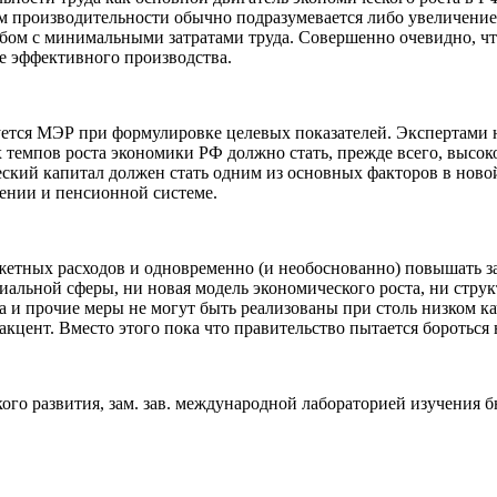
ом производительности обычно подразумевается либо увеличени
ом с минимальными затратами труда. Совершенно очевидно, что
е эффективного производства.
вуется МЭР при формулировке целевых показателей. Экспертами
темпов роста экономики РФ должно стать, прежде всего, высок
ческий капитал должен стать одним из основных факторов в ново
нении и пенсионной системе.
етных расходов и одновременно (и необоснованно) повышать за
иальной сферы, ни новая модель экономического роста, ни стру
са и прочие меры не могут быть реализованы при столь низком к
акцент. Вместо этого пока что правительство пытается бороться 
ского развития, зам. зав. международной лабораторией изучения