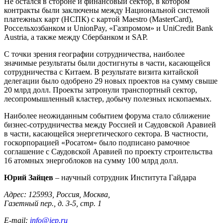
Не остался в стороне и финансовый сектор, в котором
контракты были заключены между Национальной системой
платежных карт (НСПК) с картой Maestro (MasterCard),
Россельхозбанком и UnionPay, «Газпромом» и UniCredit Bank
Austria, а также между Сбербанком и SAP.
С точки зрения географии сотрудничества, наиболее
значимые результаты были достигнуты в части, касающейся
сотрудничества с Китаем. В результате визита китайской
делегации было одобрено 29 новых проектов на сумму свыше
20 млрд долл. Проекты затронули транспортный сектор,
лесопромышленный кластер, добычу полезных ископаемых.
Наиболее неожиданным событием форума стало сближение
бизнес-сотрудничества между Россией и Саудовской Аравией
в части, касающейся энергетического сектора. В частности,
госкорпорацией «Росатом» было подписано рамочное
соглашение с Саудовской Аравией по проекту строительства
16 атомных энергоблоков на сумму 100 млрд долл.
Юрий Зайцев
–
научный сотрудник Института Гайдара
Адрес: 125993, Россия, Москва,
Газетный пер., д. 3-5, стр. 1
E-mail:
info@iep.ru