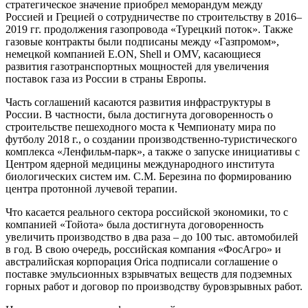
стратегическое значение приобрел меморандум между
Россией и Грецией о сотрудничестве по строительству в 2016
–
2019 гг. продолжения газопровода «Турецкий поток». Также
газовые контракты были подписаны между «Газпромом»,
немецкой компанией E.ON, Shell и OMV, касающиеся
развития газотранспортных мощностей для увеличения
поставок газа из России в страны Европы.
Часть соглашений касаются развития инфраструктуры в
России. В частности, была достигнута договоренность о
строительстве пешеходного моста к Чемпионату мира по
футболу 2018 г., о создании производственно-туристического
комплекса «Ленфильм-парк», а также о запуске инициативы с
Центром ядерной медицины международного института
биологических систем им. С.М. Березина по формированию
центра протонной лучевой терапии.
Что касается реального сектора российской экономики, то с
компанией «Тойота» была достигнута договоренность
увеличить производство в два раза
–
до 100 тыс. автомобилей
в год. В свою очередь, российская компания «ФосАгро» и
австралийская корпорация Orica подписали соглашение о
поставке эмульсионных взрывчатых веществ для подземных
горных работ и договор по производству буровзрывных работ.