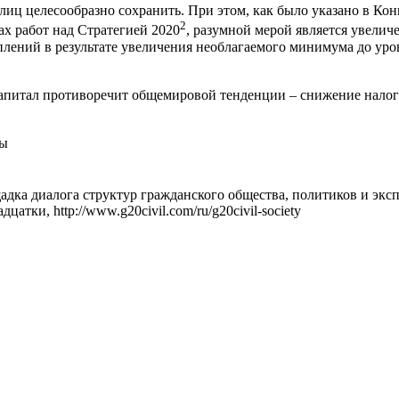
лиц целесообразно сохранить. При этом, как было указано в К
2
ах работ над Стратегией 2020
, разумной мерой является увели
лений в результате увеличения необлагаемого минимума до уро
 капитал противоречит общемировой тенденции – снижение налог
мы
щадка диалога структур гражданского общества, политиков и эк
атки, http://www.g20civil.com/ru/g20civil-society