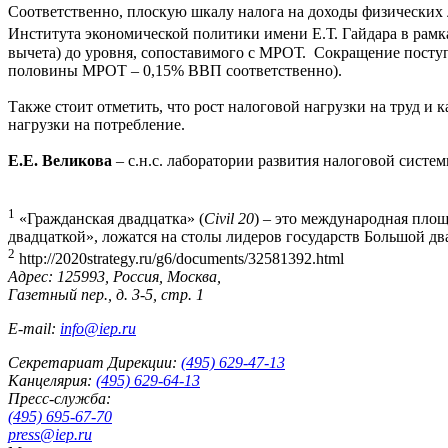
Соответственно, плоскую шкалу налога на доходы физических 
Института экономической политики имени Е.Т. Гайдара в рамк
вычета) до уровня, сопоставимого с МРОТ. Сокращение поступ
половины МРОТ – 0,15% ВВП соответственно).
Также стоит отметить, что рост налоговой нагрузки на труд и
нагрузки на потребление.
Е.Е. Великова
– с.н.с. лаборатории развития налоговой систе
1
«Гражданская двадцатка» (
Civil 20
) – это международная пло
двадцаткой», ложатся на столы лидеров государств Большой двадц
2
http://2020strategy.ru/g6/documents/32581392.html
Адрес: 125993, Россия, Москва,
Газетный пер., д. 3-5, стр. 1
E-mail:
info@iep.ru
Секретариат Дирекции:
(495) 629-47-13
Канцелярия:
(495) 629-64-13
Пресс-служба:
(495) 695-67-70
press@iep.ru