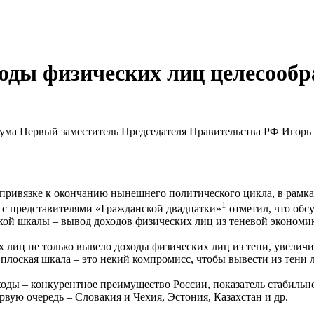
оды физических лиц целесообр
ума Первый заместитель Председателя Правительства РФ Игорь 
привязке к окончанию нынешнего политического цикла, в рамках
1
 с представителями «Гражданской двадцатки»
отметил, что обс
ой шкалы – вывод доходов физических лиц из теневой экономик
х лиц не только вывело доходы физических лиц из тени, увелич
плоская шкала – это некий компромисс, чтобы вывести из тени 
оходы – конкурентное преимущество России, показатель стабильн
вую очередь – Словакия и Чехия, Эстония, Казахстан и др.