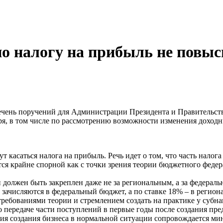
по налогу на прибыль не повы
чень поручений для Администрации Президента и Правительства
бря, в том числе по рассмотрению возможности изменения доход
 касаться налога на прибыль. Речь идет о том, что часть налог
ся крайне спорной как с точки зрения теории бюджетного федера
 должен быть закреплен даже не за региональным, а за федера
% зачисляются в федеральный бюджет, а по ставке 18% – в регион
ебованиями теории и стремлением создать на практике у субна
 о передаче части поступлений в первые годы после создания пре
адия создания бизнеса в нормальной ситуации сопровождается 