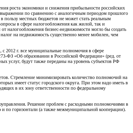
дления роста экономики и снижения прибыльности российских
м выражении по сравнению с аналогичным периодом прошлого
ь в пользу местных бюджетов не может стать реальным
опросы в сфере налогообложения как жилой, так и
й от налогообложения бизнес-недвижимости могло бы создать
 налог на недвижимость существенно менее мобилен, чем
 с 2012 г. все муниципальные полномочия в сфере
 273-ФЗ «Об образовании в Российской Федерации» (ред. от
ных услуг, будут также переданы на уровень субъектов РФ
етов. Стремление минимизировать количество полномочий на
торых имеет статус городского округа. При этом надо иметь в
одящих в их зону ответственности по федеральному
моуправления. Решение проблем с расходными полномочиями в
о и по горизонтали (а также межмуниципальной кооперации).