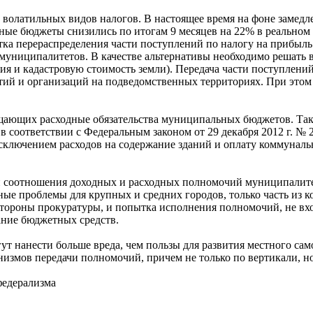
ых волатильных видов налогов. В настоящее время на фоне заме
ные бюджеты снизились по итогам 9 месяцев на 22% в реально
ытка перераспределения части поступлений по налогу на прибыл
ниципалитетов. В качестве альтернативы необходимо решать в
я и кадастровую стоимость земли). Передача части поступлени
тий и организаций на подведомственных территориях. При этом
щающих расходные обязательства муниципальных бюджетов. Так,
 в соответствии с Федеральным законом от 29 декабря 2012 г. №
исключением расходов на содержание зданий и оплату коммуналь
и соотношения доходных и расходных полномочий муниципалит
е проблемы для крупных и средних городов, только часть из ко
стороны прокуратуры, и попытка исполнения полномочий, не вх
вание бюджетных средств.
т нанести больше вреда, чем пользы для развития местного са
измов передачи полномочий, причем не только по вертикали, н
федерализма