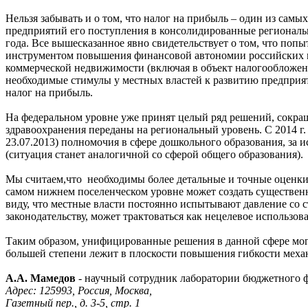
Нельзя забывать и о том, что налог на прибыль – один из сам
предприятий его поступления в консолидированные региональ
года. Все вышесказанное явно свидетельствует о том, что поп
инструментом повышения финансовой автономии российских му
коммерческой недвижимости (включая в объект налогообложени
необходимые стимулы у местных властей к развитию предприя
налог на прибыль.
На федеральном уровне уже принят целый ряд решений, сокра
здравоохранения переданы на региональный уровень. С 2014 г.
23.07.2013) полномочия в сфере дошкольного образования, за 
(ситуация станет аналогичной со сферой общего образования).
Мы считаем,что необходимы более детальные и точные оценк
самом нижнем поселенческом уровне может создать существенны
виду, что местные власти постоянно испытывают давление со 
законодательству, может трактоваться как нецелевое использо
Таким образом, унифицированные решения в данной сфере могу
большей степени лежит в плоскости повышения гибкости механ
А.А. Мамедов
- научный сотрудник лаборатории бюджетного 
Адрес: 125993, Россия, Москва,
Газетный пер., д. 3-5, стр. 1