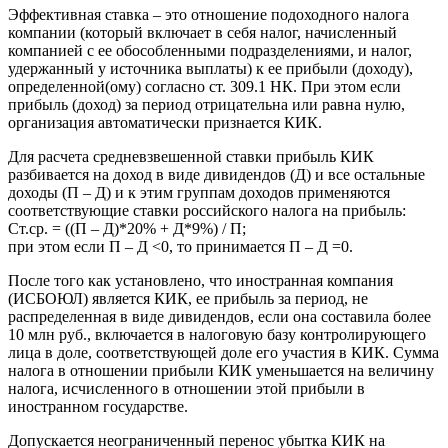
Эффективная ставка – это отношение подоходного налога
компании (который включает в себя налог, начисленный
компанией с ее обособленными подразделениями, и налог,
удержанный у источника выплаты) к ее прибыли (доходу),
определенной(ому) согласно ст. 309.1 НК. При этом если
прибыль (доход) за период отрицательна или равна нулю,
организация автоматически признается КИК.
Для расчета средневзвешенной ставки прибыль КИК
разбивается на доход в виде дивидендов (Д) и все остальные
доходы (П – Д) и к этим группам доходов применяются
соответствующие ставки российского налога на прибыль:
Ст.ср. = ((П – Д)*20% + Д*9%) / П;
при этом если П – Д <0, то принимается П – Д =0.
После того как установлено, что иностранная компания
(ИСБОЮЛ) является КИК, ее прибыль за период, не
распределенная в виде дивидендов, если она составила более
10 млн руб., включается в налоговую базу контролирующего
лица в доле, соответствующей доле его участия в КИК. Сумма
налога в отношении прибыли КИК уменьшается на величину
налога, исчисленного в отношении этой прибыли в
иностранном государстве.
Допускается неограниченный перенос убытка КИК на