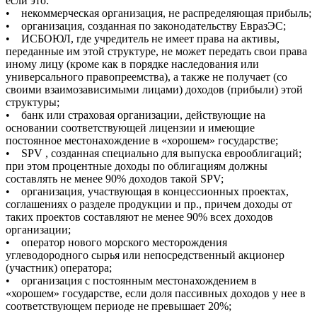
если это:
• некоммерческая организация, не распределяющая прибыль;
• организация, созданная по законодательству ЕвразЭС;
• ИСБОЮЛ, где учредитель не имеет права на активы,
переданные им этой структуре, не может передать свои права
иному лицу (кроме как в порядке наследования или
универсального правопреемства), а также не получает (со
своими взаимозависимыми лицами) доходов (прибыли) этой
структуры;
• банк или страховая организации, действующие на
основании соответствующей лицензии и имеющие
постоянное местонахождение в «хорошем» государстве;
• SPV , созданная специально для выпуска еврооблигаций;
при этом процентные доходы по облигациям должны
составлять не менее 90% доходов такой SPV;
• организация, участвующая в концессионных проектах,
соглашениях о разделе продукции и пр., причем доходы от
таких проектов составляют не менее 90% всех доходов
организации;
• оператор нового морского месторождения
углеводородного сырья или непосредственный акционер
(участник) оператора;
• организация с постоянным местонахождением в
«хорошем» государстве, если доля пассивных доходов у нее в
соответствующем периоде не превышает 20%;