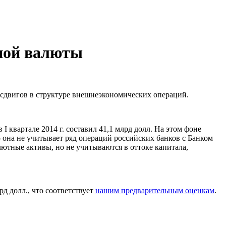
чной валюты
х сдвигов в структуре внешнеэкономических операций.
 квартале 2014 г. составил 41,1 млрд долл. На этом фоне
о она не учитывает ряд операций российских банков с Банком
лютные активы, но не учитываются в оттоке капитала,
рд долл., что соответствует
нашим предварительным оценкам
.