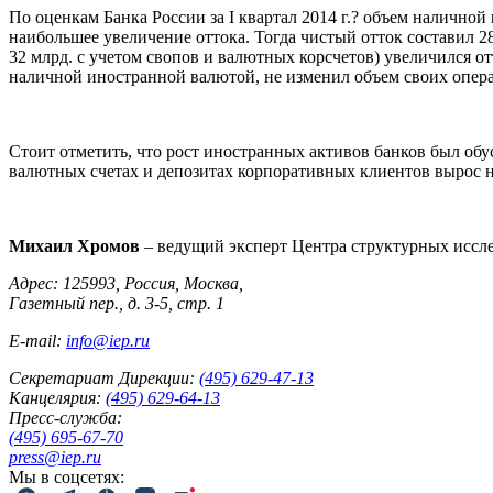
По оценкам Банка России за I квартал 2014 г.? объем наличной
наибольшее увеличение оттока. Тогда чистый отток составил 28,
32 млрд. с учетом свопов и валютных корсчетов) увеличился от
наличной иностранной валютой, не изменил объем своих опера
Стоит отметить, что рост иностранных активов банков был обу
валютных счетах и депозитах корпоративных клиентов вырос на 
Михаил Хромов
– ведущий эксперт Центра структурных иссл
Адрес: 125993, Россия, Москва,
Газетный пер., д. 3-5, стр. 1
E-mail:
info@iep.ru
Секретариат Дирекции:
(495) 629-47-13
Канцелярия:
(495) 629-64-13
Пресс-служба:
(495) 695-67-70
press@iep.ru
Мы в соцсетях: