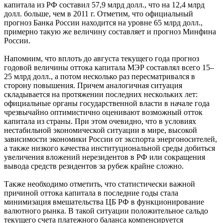
капитала из РФ составил 57,9 млрд долл., что на 12,4 млрд
долл. больше, чем в 2011 г. Отметим, что официальный
прогноз Банка России находится на уровне 65 млрд долл.,
примерно такую же величину составляет и прогноз Минфина
России.
Напомним, что вплоть до августа текущего года прогноз
годовой величины оттока капитала МЭР составлял всего 15–
25 млрд долл., а потом несколько раз пересматривался в
сторону повышения. Причем аналогичная ситуация
складывается на протяжении последних нескольких лет:
официальные органы государственной власти в начале года
чрезвычайно оптимистично оценивают возможный отток
капитала из страны. При этом очевидно, что в условиях
нестабильной экономической ситуации в мире, высокой
зависимости экономики России от экспорта энергоносителей,
а также низкого качества институциональной среды добиться
увеличения вложений нерезидентов в РФ или сокращения
вывода средств резидентов за рубеж крайне сложно.
Также необходимо отметить, что статистически важной
причиной оттока капитала в последние годы стала
минимизация вмешательства ЦБ РФ в функционирование
валютного рынка. В такой ситуации положительное сальдо
текущего счета платежного баланса компенсируется