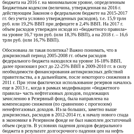
бюджета на 2016 г. на минимальном уровне, определенным
Бюджетным кодексом (величина, утвержденная на 2016 г.
действующим Законом о федеральном бюджете на 2015-2017
гг. без учета условно утвержденных расходов), т.е. 15,9 трлн
руб. или 19,2% ВВП при дефиците в 2,4% ВВП. На 2017 г.
объем расходов утвержден исходя из «бюджетного правила»
на уровне 16,7 трлн руб. (или 18,3% ВВП), а на 2018 г. – 16,6
трлн руб. (или 16,7% ВВП).
Обоснована ли такая политика? Важно понимать, что в
докризисный период 2005-2008 гг. объем расходов
федерального бюджета находился на уровне 16-18% ВВП,
далее произошел рост до 22-25% ВВП в 2009-2010 гг. в силу
необходимости финансирования антикризисных действий
правительства, а в дальнейшем, после некоторого снижения в
2011 г. При этом фактически использование резервов началось
еще в 2013 г., когда в рамках модификации «бюджетного
правила» часть нефтегазовых доходов, подлежащих
зачислению в Резервный фонд, была направлена на
компенсацию снижения (по сравнению с прогнозом)
ненефтегазовых доходов. Из-за больших, заметно выше
докризисных, расходов в 2012-2014 гг, к началу нового спада
в экономике в Резервном фонде не был накоплен достаточный
объем средств. В условиях падения доходов федерального
бюджета в результате долгосрочного падения цен на нефть