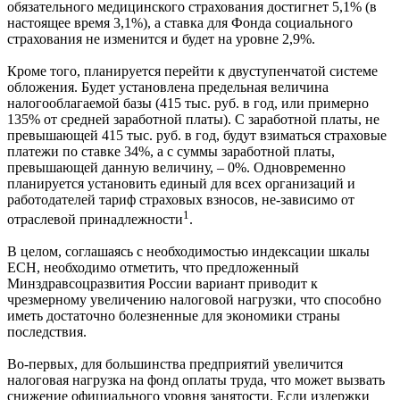
обязательного медицинского страхования достигнет 5,1% (в
настоящее время 3,1%), а ставка для Фонда социального
страхования не изменится и будет на уровне 2,9%.
Кроме того, планируется перейти к двуступенчатой системе
обложения. Будет установлена предельная величина
налогооблагаемой базы (415 тыс. руб. в год, или примерно
135% от средней заработной платы). С заработной платы, не
превышающей 415 тыс. руб. в год, будут взиматься страховые
платежи по ставке 34%, а с суммы заработной платы,
превышающей данную величину, – 0%. Одновременно
планируется установить единый для всех организаций и
работодателей тариф страховых взносов, не-зависимо от
1
отраслевой принадлежности
.
В целом, соглашаясь с необходимостью индексации шкалы
ЕСН, необходимо отметить, что предложенный
Минздравсоцразвития России вариант приводит к
чрезмерному увеличению налоговой нагрузки, что способно
иметь достаточно болезненные для экономики страны
последствия.
Во-первых, для большинства предприятий увеличится
налоговая нагрузка на фонд оплаты труда, что может вызвать
снижение официального уровня занятости. Если издержки