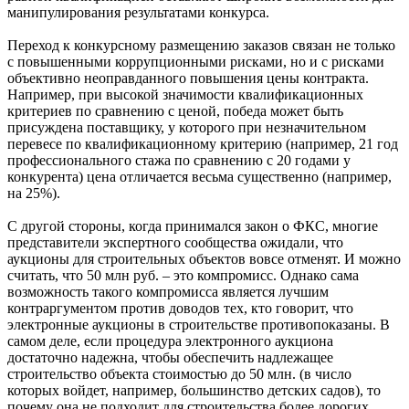
манипулирования результатами конкурса.
Переход к конкурсному размещению заказов связан не только
с повышенными коррупционными рисками, но и с рисками
объективно неоправданного повышения цены контракта.
Например, при высокой значимости квалификационных
критериев по сравнению с ценой, победа может быть
присуждена поставщику, у которого при незначительном
перевесе по квалификационному критерию (например, 21 год
профессионального стажа по сравнению с 20 годами у
конкурента) цена отличается весьма существенно (например,
на 25%).
С другой стороны, когда принимался закон о ФКС, многие
представители экспертного сообщества ожидали, что
аукционы для строительных объектов вовсе отменят. И можно
считать, что 50 млн руб. – это компромисс. Однако сама
возможность такого компромисса является лучшим
контраргументом против доводов тех, кто говорит, что
электронные аукционы в строительстве противопоказаны. В
самом деле, если процедура электронного аукциона
достаточно надежна, чтобы обеспечить надлежащее
строительство объекта стоимостью до 50 млн. (в число
которых войдет, например, большинство детских садов), то
почему она не подходит для строительства более дорогих