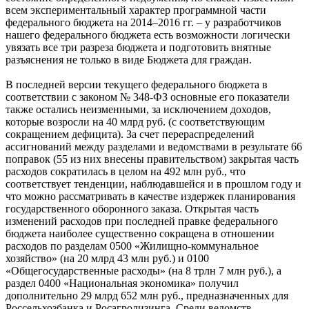
всем экспериментальный характер программной части
федерального бюджета на 2014–2016 гг. – у разработчиков
нашего федерального бюджета есть возможности логически
увязать все три разреза бюджета и подготовить внятные
разъяснения не только в виде Бюджета для граждан.
В последней версии текущего федерального бюджета в
соответствии с законом № 348-ФЗ основные его показатели
также остались неизменными, за исключением доходов,
которые возросли на 40 млрд руб. (с соответствующим
сокращением дефицита). За счет перераспределений
ассигнований между разделами и ведомствами в результате 66
поправок (55 из них внесены правительством) закрытая часть
расходов сократилась в целом на 492 млн руб., что
соответствует тенденции, наблюдавшейся и в прошлом году и
что можно рассматривать в качестве издержек планирования
государственного оборонного заказа. Открытая часть
изменений расходов при последней правке федерального
бюджета наиболее существенно сокращена в отношении
расходов по разделам 0500 «Жилищно-коммунальное
хозяйство» (на 20 млрд 43 млн руб.) и 0100
«Общегосударственные расходы» (на 8 трлн 7 млн руб.), а
раздел 0400 «Национальная экономика» получил
дополнительно 29 млрд 652 млн руб., предназначенных для
Россельхозбанка и Росагролизинга. Среди ведомств