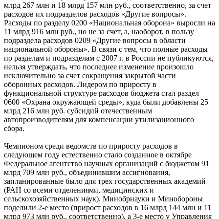
млрд 267 млн и 18 млрд 157 млн руб., соответственно, за счет
расходов их подразделов расходов «Другие вопросы».
Расходы по разделу 0200 «Национальная оборона» выросли на
11 млрд 916 млн руб., но не за счет, а, наоборот, в пользу
подраздела расходов 0209 «Другие вопросы в области
национальной обороны». В связи с тем, что полные расходы
по разделам и подразделам с 2007 г. в России не публикуются,
нельзя утверждать, что последнее изменение произошло
исключительно за счет сокращения закрытой части
оборонных расходов. Лидером по приросту в
функциональной структуре расходов бюджета стал раздел
0600 «Охрана окружающей среды», куда были добавлены 25
млрд 216 млн руб. субсидий отечественным
автопроизводителям для компенсации утилизационного
сбора.
Чемпионом среди ведомств по приросту расходов в
следующем году естественно стало созданное в октябре
Федеральное агентство научных организаций с бюджетом 91
млрд 709 млн руб., объединившим ассигнования,
запланированные было для трех государственных академий
(РАН со всеми отделениями, медицинских и
сельскохозяйственных наук). Минобрнауки и Минобороны
поделили 2-е место (прирост расходов в 16 млрд 144 млн и 11
млрд 973 млн руб., соответственно), а 3-е место у Управления