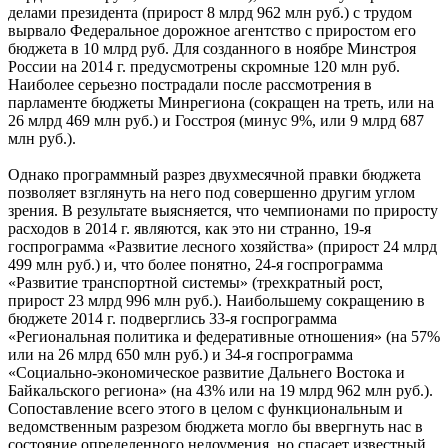
делами президента (прирост 8 млрд 962 млн руб.) с трудом
вырвало Федеральное дорожное агентство с приростом его
бюджета в 10 млрд руб. Для созданного в ноябре Минстроя
России на 2014 г. предусмотрены скромные 120 млн руб.
Наиболее серьезно пострадали после рассмотрения в
парламенте бюджеты Минрегиона (сокращен на треть, или на
26 млрд 469 млн руб.) и Госстроя (минус 9%, или 9 млрд 687
млн руб.).
Однако программный разрез двухмесячной правки бюджета
позволяет взглянуть на него под совершенно другим углом
зрения. В результате выясняется, что чемпионами по приросту
расходов в 2014 г. являются, как это ни странно, 19-я
госпрограмма «Развитие лесного хозяйства» (прирост 24 млрд
499 млн руб.) и, что более понятно, 24-я госпрограмма
«Развитие транспортной системы» (трехкратный рост,
прирост 23 млрд 996 млн руб.). Наибольшему сокращению в
бюджете 2014 г. подверглись 33-я госпрограмма
«Региональная политика и федеративные отношения» (на 57%
или на 26 млрд 650 млн руб.) и 34-я госпрограмма
«Социально-экономическое развитие Дальнего Востока и
Байкальского региона» (на 43% или на 19 млрд 962 млн руб.).
Сопоставление всего этого в целом с функциональным и
ведомственным разрезом бюджета могло бы ввергнуть нас в
состояние определенного недоумения, но спасает известный