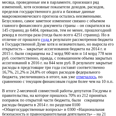
месяца, проведенные им в парламенте, произошел ряд
изменений, хотя основные показатели доходов, расходов,
пределов государственного долга и базовые данные
макроэкономического прогноза остались неизменными.
Безусловно, самое заметное изменение связано с объемом
главного финансового документа страны – он сократился на
145 страниц до 6404, превысив, тем не менее, прошлогодний
рекорд в полтора раза (тогда было всего 4251 страниц). Но в
отличие от прошлого
года
в результате рассмотрения бюджета
в Государственной Думе хотя и незначительно, но выросла его
открытость – закрытые ассигнования бюджета на 2014 г. и
2015 г. были сокращены на 2 млрд 960 млн и 14 млрд 778 млн
руб. соответственно, правда, с повышением объема закрытых
ассигнований в 2016 г. на 844 млн руб. В результате закрытые
расходы в предстоящие три года составят соответственно
16,7%, 21,2% и 24,8% от общих расходов федерального
бюджета, увеличившись в итоге, как уже
отмечалось
, по
сравнению с текущим финансовым годом более чем на 10 п.п.
В итоге 2-месячной совместной работы депутатов Госдумы и
правительства, на которое пришлось 70% из 212 принятых
поправок по открытой части бюджета, были сокращены
расходы бюджета в 2014 г. по разделам 0100
«Общегосударственные вопросы» и 0300 «Национальная
безопасность и правоохранительная деятельность» – на 21