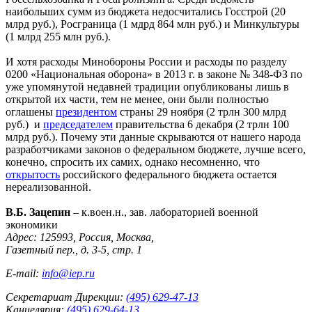
наибольших сумм из бюджета недосчитались Госстрой (20
млрд руб.), Росграница (1 мдрд 864 млн руб.) и Минкультуры
(1 млрд 255 млн руб.).
И хотя расходы Минобороны России и расходы по разделу
0200 «Национальная оборона» в 2013 г. в законе № 348-ФЗ по
уже упомянутой недавней традиции опубликованы лишь в
открытой их части, тем не менее, они были полностью
оглашены
президентом
страны 29 ноября (2 трлн 300 млрд
руб.) и
председателем
правительства 6 декабря (2 трлн 100
млрд руб.). Почему эти данные скрываются от нашего народа
разработчиками законов о федеральном бюджете, лучше всего,
конечно, спросить их самих, однако несомненно, что
открытость
российского федерального бюджета остается
нереализованной.
В.Б. Зацепин
– к.воен.н., зав. лабораторией военной
экономики
Адрес: 125993, Россия, Москва,
Газетный пер., д. 3-5, стр. 1
E-mail:
info@iep.ru
Секретариат Дирекции:
(495) 629-47-13
Канцелярия:
(495) 629-64-13