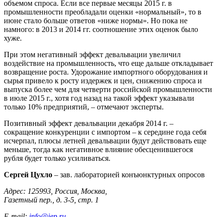
объемом спроса. Если все первые месяцы 2015 г. в
промышленности преобладали оценки «нормальный», то в
июне стало больше ответов «ниже нормы». Но пока не
намного: в 2013 и 2014 гг. соотношение этих оценок было
хуже.
При этом негативный эффект девальвации увеличил
воздействие на промышленность, что еще дальше откладывает
возвращение роста. Удорожание импортного оборудования и
сырья привело к росту издержек и цен, снижению спроса и
выпуска более чем для четверти российской промышленности
в июле 2015 г., хотя год назад на такой эффект указывали
только 10% предприятий, – отмечают эксперты.
Позитивный эффект девальвации декабря 2014 г. –
сокращение конкуренции с импортом – к середине года себя
исчерпал, плюсы летней девальвации будут действовать еще
меньше, тогда как негативное влияние обесценившегося
рубля будет только усиливаться.
Сергей Цухло
– зав. лабораторией конъюнктурных опросов
Адрес: 125993, Россия, Москва,
Газетный пер., д. 3-5, стр. 1
E-mail:
info@iep.ru