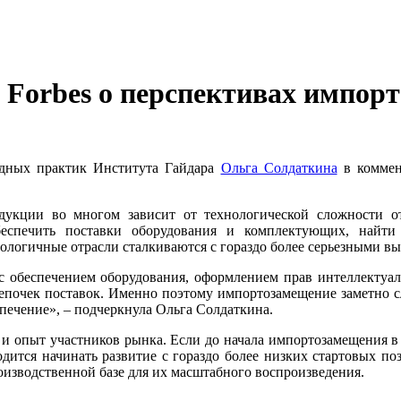
 Forbes о перспективах импор
одных практик Института Гайдара
Ольга Солдаткина
в комме
дукции во многом зависит от технологической сложности от
беспечить поставки оборудования и комплектующих, найт
нологичные отрасли сталкиваются с гораздо более серьезными вы
с обеспечением оборудования, оформлением прав интеллектуал
цепочек поставок. Именно поэтому импортозамещение заметно с
печение», – подчеркнула Ольга Солдаткина.
и опыт участников рынка. Если до начала импортозамещения в
ится начинать развитие с гораздо более низких стартовых по
изводственной базе для их масштабного воспроизведения.