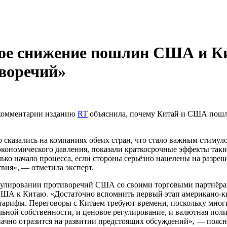
ое снижение пошлин США и Кит
воречий»
 комментарии изданию
RT
объяснила, почему Китай и США пошли
сказались на компаниях обеих стран, что стало важным стимул
кономического давления, показали краткосрочные эффекты таки
ько начало процесса, если стороны серьёзно нацелены на разре
вия», — отметила эксперт.
егулировании противоречий США со своими торговыми партнёра
США к Китаю. «Достаточно вспомнить первый этап
американо-к
арифы. Переговоры с Китаем требуют времени, поскольку многи
льной собственности, и ценовое регулирование, и валютная пол
ачно отразится на развитии предстоящих обсуждений», — поясн