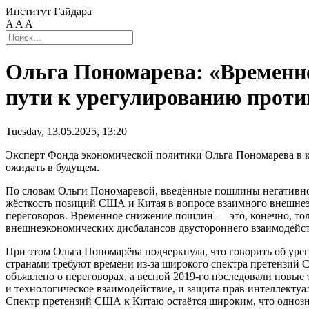
Институт Гайдара
A
A
A
Ольга Пономарева: «Временн
пути к урегулированию проти
Tuesday, 13.05.2025, 13:20
Эксперт Фонда экономической политики Ольга Пономарева в
ожидать в будущем.
По словам Ольги Пономаревой, введённые пошлины негативно 
жёсткость позиций США и Китая в вопросе взаимного внешнеэ
переговоров. Временное снижение пошлин — это, конечно, тол
внешнеэкономических дисбалансов двустороннего взаимодейст
При этом Ольга Пономарёва подчеркнула, что говорить об ур
странами требуют времени
из-за
широкого спектра претензий 
объявлено о переговорах, а весной
2019-го
последовали новые т
и технологическое взаимодействие, и защита прав интеллектуа
Спектр претензий США к Китаю остаётся широким, что однозн