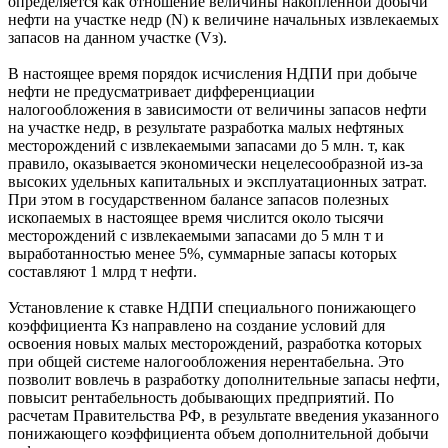
определяется как отношение величины накопленной добычи
нефти на участке недр (N) к величине начальных извлекаемых
запасов на данном участке (Vз).
В настоящее время порядок исчисления НДПИ при добыче
нефти не предусматривает дифференциации
налогообложения в зависимости от величины запасов нефти
на участке недр, в результате разработка малых нефтяных
месторождений с извлекаемыми запасами до 5 млн. т, как
правило, оказывается экономически нецелесообразной из-за
высоких удельных капитальных и эксплуатационных затрат.
При этом в государственном балансе запасов полезных
ископаемых в настоящее время числится около тысячи
месторождений с извлекаемыми запасами до 5 млн т и
выработанностью менее 5%, суммарные запасы которых
составляют 1 млрд т нефти.
Установление к ставке НДПИ специального понижающего
коэффициента Кз направлено на создание условий для
освоения новых малых месторождений, разработка которых
при общей системе налогообложения нерентабельна. Это
позволит вовлечь в разработку дополнительные запасы нефти,
повысит рентабельность добывающих предприятий. По
расчетам Правительства РФ, в результате введения указанного
понижающего коэффициента объем дополнительной добычи