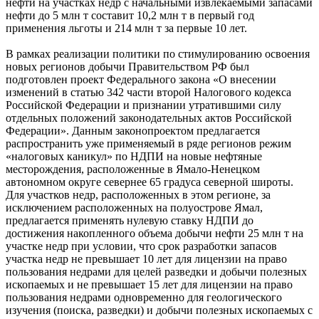
нефти на участках недр с начальными извлекаемыми запасами
нефти до 5 млн т составит 10,2 млн т в первый год
применения льготы и 214 млн т за первые 10 лет.
В рамках реализации политики по стимулированию освоения
новых регионов добычи Правительством РФ был
подготовлен проект Федерального закона «О внесении
изменений в статью 342 части второй Налогового кодекса
Российской Федерации и признании утратившими силу
отдельных положений законодательных актов Российской
Федерации». Данным законопроектом предлагается
распространить уже применяемый в ряде регионов режим
«налоговых каникул» по НДПИ на новые нефтяные
месторождения, расположенные в Ямало-Ненецком
автономном округе севернее 65 градуса северной широты.
Для участков недр, расположенных в этом регионе, за
исключением расположенных на полуострове Ямал,
предлагается применять нулевую ставку НДПИ до
достижения накопленного объема добычи нефти 25 млн т на
участке недр при условии, что срок разработки запасов
участка недр не превышает 10 лет для лицензии на право
пользования недрами для целей разведки и добычи полезных
ископаемых и не превышает 15 лет для лицензии на право
пользования недрами одновременно для геологического
изучения (поиска, разведки) и добычи полезных ископаемых с