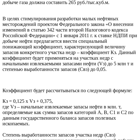
добыче газа должна составить 265 руб./тыс.куб.м.
В целях стимулирования разработки малых нефтяных
месторождений проектом Федерального закона «О внесении
изменений в статью 342 части второй Налогового кодекса
Российской Федерации» с 1 января 2011 г. к ставке НДПИ при
добыче нефти предлагается ввести специальный
понижающий коэффициент, характеризующий величину
запасов конкретного участка недр – коэффициент Кз. Данный
коэффициент будет применяться на участках недр с
начальными извлекаемыми запасами нефти (Vз) до 5 млн т и
степенью выработанности запасов (Свз) до 0,05.
Коэффициент будет рассчитываться по следующей формуле:
Кз = 0,125 х Vз + 0,375,
где Vз – начальные извлекаемые запасы нефти в млн. т,
определяемые как сумма запасов категорий А, В, С1 и С2 по
данным государственного баланса запасов полезных
ископаемых.
Степень выработанности запасов участка недр (Свз)