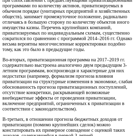
при сопоставлении с предшествующими приватизационными
программами по количеству активов, приватизируемых в
обычном порядке (унитарных предприятий и хозяйственных
обществ), занимает промежуточное положение, радикально
отличаясь в большую сторону по количеству объектов иного
имущества казны. Перечень крупнейших компаний,
приватизируемых по индивидуальным схемам, существенно
сократился по сравнению с программой 2014–2016 гг. Однако
весьма вероятны многочисленные корректировки подобно
тому, как это было в предыдущие годы.
Во-вторых, приватизационная программа на 2017–2019 гг.
содержательно выстроена аналогично двум предыдущим 3-
летним программам, воспроизводя и характерные для них
недостатки (например, формализм прогноза влияния
приватизации на структурные изменения в экономике, слабая
обоснованность прогноза приватизационных поступлений,
отсутствие конкретики, раскрывающей возможные
внебюджетные эффекты от проведения приватизации,
включение предприятий, ограниченных к приватизации в
соответствии с законодательством).
В-третьих, в отношении прогноза бюджетных доходов от
приватизации (помимо крупнейших сделок) можно
констатировать их примерное совпадение с оценкой таких
доходов, содержавшейся в первой 3-летней