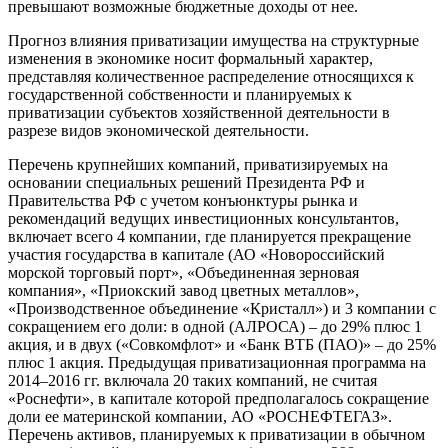
превышают возможные бюджетные доходы от нее.
Прогноз влияния приватизации имущества на структурные
изменения в экономике носит формальный характер,
представляя количественное распределение относящихся к
государственной собственности и планируемых к
приватизации субъектов хозяйственной деятельности в
разрезе видов экономической деятельности.
Перечень крупнейших компаний, приватизируемых на
основании специальных решений Президента РФ и
Правительства РФ с учетом конъюнктуры рынка и
рекомендаций ведущих инвестиционных консультантов,
включает всего 4 компании, где планируется прекращение
участия государства в капитале (АО «Новороссийский
морской торговый порт», «Объединенная зерновая
компания», «Приокский завод цветных металлов»,
«Производственное объединение «Кристалл») и 3 компании с
сокращением его доли: в одной (АЛРОСА) – до 29% плюс 1
акция, и в двух («Совкомфлот» и «Банк ВТБ (ПАО)» – до 25%
плюс 1 акция. Предыдущая приватизационная программа на
2014–2016 гг. включала 20 таких компаний, не считая
«Роснефти», в капитале которой предполагалось сокращение
доли ее материнской компании, АО «РОСНЕФТЕГАЗ».
Перечень активов, планируемых к приватизации в обычном