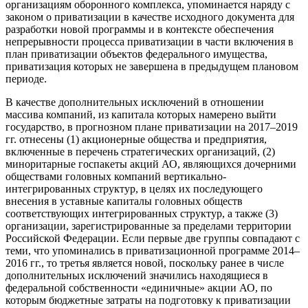
организациям оборонного комплекса, упоминается наряду с
законом о приватизации в качестве исходного документа для
разработки новой программы и в контексте обеспечения
непрерывности процесса приватизации в части включения в
план приватизации объектов федерального имущества,
приватизация которых не завершена в предыдущем плановом
периоде.
В качестве дополнительных исключений в отношении
массива компаний, из капитала которых намерено выйти
государство, в прогнозном плане приватизации на 2017–2019
гг. отнесены (1) акционерные общества и предприятия,
включенные в перечень стратегических организаций, (2)
миноритарные госпакеты акций АО, являющихся дочерними
обществами головных компаний вертикально-
интегрированных структур, в целях их последующего
внесения в уставные капиталы головных обществ
соответствующих интегрированных структур, а также (3)
организации, зарегистрированные за пределами территории
Российской Федерации. Если первые две группы совпадают с
теми, что упоминались в приватизационной программе 2014–
2016 гг., то третья является новой, поскольку ранее в числе
дополнительных исключений значились находящиеся в
федеральной собственности «единичные» акции АО, по
которым бюджетные затраты на подготовку к приватизации