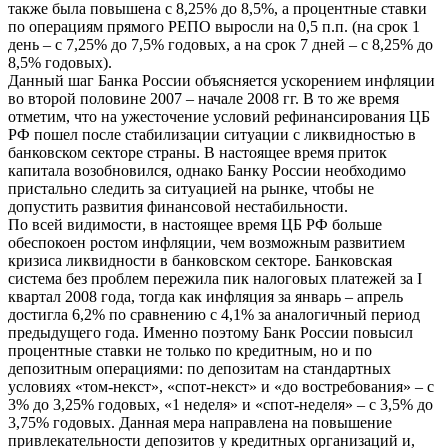
также была повышена с 8,25% до 8,5%, а процентные ставки
по операциям прямого РЕПО выросли на 0,5 п.п. (на срок 1
день – с 7,25% до 7,5% годовых, а на срок 7 дней – с 8,25% до
8,5% годовых).
Данный шаг Банка России объясняется ускорением инфляции
во второй половине 2007 – начале 2008 гг. В то же время
отметим, что на ужесточение условий рефинансирования ЦБ
РФ пошел после стабилизации ситуации с ликвидностью в
банковском секторе страны. В настоящее время приток
капитала возобновился, однако Банку России необходимо
пристально следить за ситуацией на рынке, чтобы не
допустить развития финансовой нестабильности.
По всей видимости, в настоящее время ЦБ РФ больше
обеспокоен ростом инфляции, чем возможным развитием
кризиса ликвидности в банковском секторе. Банковская
система без проблем пережила пик налоговых платежей за I
квартал 2008 года, тогда как инфляция за январь – апрель
достигла 6,2% по сравнению с 4,1% за аналогичный период
предыдущего года. Именно поэтому Банк России повысил
процентные ставки не только по кредитным, но и по
депозитным операциями: по депозитам на стандартных
условиях «том-некст», «спот-некст» и «до востребования» – с
3% до 3,25% годовых, «1 неделя» и «спот-неделя» – с 3,5% до
3,75% годовых. Данная мера направлена на повышение
привлекательности депозитов у кредитных организаций и,