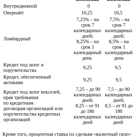
Внутридневной
0
0
Овернайт
10,25
10,5
7,25% – на
7,5% – на
срок 7
срок 7
календарных
календарных
дней;
дней;
Ломбардный
8,25% – на
8,5% – на
срок 1
срок 1
календарный
календарный
день
день
Кредит под залог и
9,25
9,5
поручительства
Кредит, обеспеченный
9,25
9,5
активами
7,25 – до 90
7,5 – до 90
Кредит под залог векселей,
календарных
календарных
прав требования
дней;
дней;
по кредитным
8,25 – от 91
8,5 – от 91 до
договорам организаций или
до 180
180
поручительства кредитных
календарных
календарных
организаций
дней
дней
Кроме того, процентная ставка по сделкам «валютный своп»