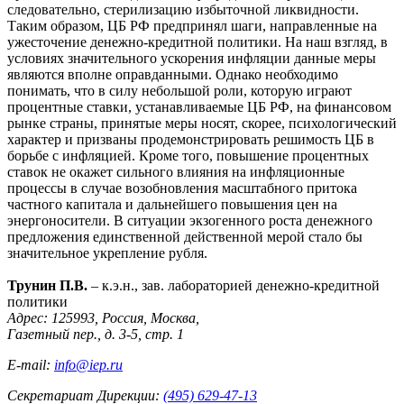
следовательно, стерилизацию избыточной ликвидности.
Таким образом, ЦБ РФ предпринял шаги, направленные на
ужесточение денежно-кредитной политики. На наш взгляд, в
условиях значительного ускорения инфляции данные меры
являются вполне оправданными. Однако необходимо
понимать, что в силу небольшой роли, которую играют
процентные ставки, устанавливаемые ЦБ РФ, на финансовом
рынке страны, принятые меры носят, скорее, психологический
характер и призваны продемонстрировать решимость ЦБ в
борьбе с инфляцией. Кроме того, повышение процентных
ставок не окажет сильного влияния на инфляционные
процессы в случае возобновления масштабного притока
частного капитала и дальнейшего повышения цен на
энергоносители. В ситуации экзогенного роста денежного
предложения единственной действенной мерой стало бы
значительное укрепление рубля.
Трунин П.В.
– к.э.н., зав. лабораторией денежно-кредитной
политики
Адрес: 125993, Россия, Москва,
Газетный пер., д. 3-5, стр. 1
E-mail:
info@iep.ru
Секретариат Дирекции:
(495) 629-47-13