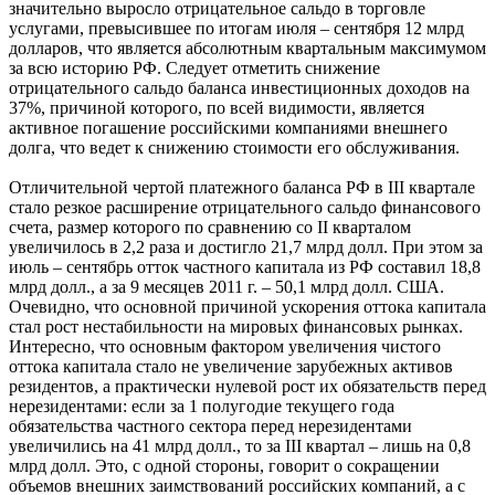
значительно выросло отрицательное сальдо в торговле
услугами, превысившее по итогам июля – сентября 12 млрд
долларов, что является абсолютным квартальным максимумом
за всю историю РФ. Следует отметить снижение
отрицательного сальдо баланса инвестиционных доходов на
37%, причиной которого, по всей видимости, является
активное погашение российскими компаниями внешнего
долга, что ведет к снижению стоимости его обслуживания.
Отличительной чертой платежного баланса РФ в III квартале
стало резкое расширение отрицательного сальдо финансового
счета, размер которого по сравнению со II кварталом
увеличилось в 2,2 раза и достигло 21,7 млрд долл. При этом за
июль – сентябрь отток частного капитала из РФ составил 18,8
млрд долл., а за 9 месяцев 2011 г. – 50,1 млрд долл. США.
Очевидно, что основной причиной ускорения оттока капитала
стал рост нестабильности на мировых финансовых рынках.
Интересно, что основным фактором увеличения чистого
оттока капитала стало не увеличение зарубежных активов
резидентов, а практически нулевой рост их обязательств перед
нерезидентами: если за 1 полугодие текущего года
обязательства частного сектора перед нерезидентами
увеличились на 41 млрд долл., то за III квартал – лишь на 0,8
млрд долл. Это, с одной стороны, говорит о сокращении
объемов внешних заимствований российских компаний, а с