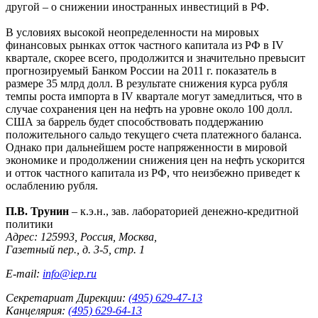
другой – о снижении иностранных инвестиций в РФ.
В условиях высокой неопределенности на мировых
финансовых рынках отток частного капитала из РФ в IV
квартале, скорее всего, продолжится и значительно превысит
прогнозируемый Банком России на 2011 г. показатель в
размере 35 млрд долл. В результате снижения курса рубля
темпы роста импорта в IV квартале могут замедлиться, что в
случае сохранения цен на нефть на уровне около 100 долл.
США за баррель будет способствовать поддержанию
положительного сальдо текущего счета платежного баланса.
Однако при дальнейшем росте напряженности в мировой
экономике и продолжении снижения цен на нефть ускорится
и отток частного капитала из РФ, что неизбежно приведет к
ослаблению рубля.
П.В. Трунин
– к.э.н., зав. лабораторией денежно-кредитной
политики
Адрес: 125993, Россия, Москва,
Газетный пер., д. 3-5, стр. 1
E-mail:
info@iep.ru
Секретариат Дирекции:
(495) 629-47-13
Канцелярия:
(495) 629-64-13