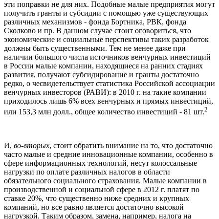
эти поправки не для них. Подобные малые предприятия могут
получить гранты и субсидии с помощью уже существующих
различных механизмов - фонда Бортника, РВК, фонда
Сколково и пр. В данном случае стоит оговориться, что
экономические и социальные перспективы таких разработок
должны быть существенными. Тем не менее даже при
наличии большого числа источников венчурных инвестиций
в России малые компании, находящиеся на ранних стадиях
развития, получают субсидирование и гранты достаточно
редко, о чесвидетельствует статистика Российской ассоциации
венчурных инвесторов (РАВИ): в 2010 г. на такие компании
приходилось лишь 6% всех венчурных и прямых инвестиций,
2
или 153,3 млн долл., общее количество инвестиций - 81 шт.
И,
во-вторых
, стоит обратить внимание на то, что достаточно
часто малые и средние инновационные компании, особенно в
сфере информационных технологий, несут колоссальные
нагрузки по оплате различных налогов в области
обязательного социального страхования. Малые компании в
производственной и социальной сфере в 2012 г. платят по
ставке 20%, что существенно ниже средних и крупных
компаний, но все равно является достаточно высокой
нагрузкой. Таким образом, замена, например, налога на