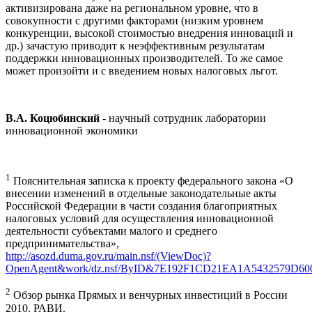
активизирована даже на региональном уровне, что в
совокупности с другими факторами (низким уровнем
конкуренции, высокой стоимостью внедрения инноваций и
др.) зачастую приводит к неэффективным результатам
поддержки инновационных производителей. То же самое
может произойти и с введением новых налоговых льгот.
В.А. Коцюбинский
- научный сотрудник лаборатории
инновационной экономики
1
Пояснительная записка к проекту федерального закона «О
внесении изменений в отдельные законодательные акты
Российской Федерации в части создания благоприятных
налоговых условий для осуществления инновационной
деятельности субъектами малого и среднего
предпринимательства»,
http://asozd.duma.gov.ru/main.nsf/(ViewDoc)?
OpenAgent&work/dz.nsf/ByID&7E192F1CD21EA1A5432579D6
2
Обзор рынка Прямых и венчурных инвестиций в России
2010. РАВИ.