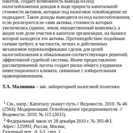
пакетов, создает возможность вывода из-под
налогообложения доходов в виде прироста капитальной
стоимости активов, которые под налоговое освобождение не
подпадают. Такие доходы выводятся из-под налогообложения,
если реализуются не сами активы, стоимость которых
увеличилась (здание, земля, имущественный комплекс), а
акции или доли участия в капитале организации, на балансе
которой находятся эти активы. Противодействие подобным
схемам требует, в частности, четких и действенных
механизмов переквалификации сделок для целей
налогообложения и обжалования соответствующих решений,
эффективной судебной системы. Иначе предоставление
рассматриваемой льготы создает риски общего ухудшения
инвестиционного климата, связанные с избирательным
правоприменением.
Т.А. Малинина
– зав. лабораторией налоговой политики
1
См., напр.: Капиталу укажут путь // Ведомости. 2010. № 46
(2564); Модернизация: Освобождение предпринимателя //
Ведомости. 2010. № 115 (2633).
2
Федеральный закон от 28 декабря 2010 г. № 395-ФЗ.
Адрес: 125993, Россия, Москва,
Газетный пер., д. 3-5, стр. 1