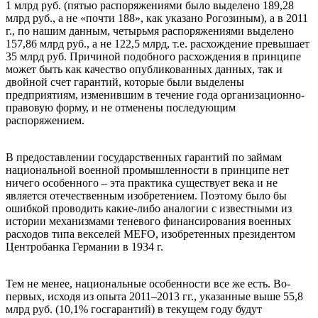
1 млрд руб. (пятью распоряжениями было выделено 189,28
млрд руб., а не «почти 188», как указано Рогозиным), а в 2011
г., по нашим данным, четырьмя распоряжениями выделено
157,86 млрд руб., а не 122,5 млрд, т.е. расхождение превышает
35 млрд руб. Причиной подобного расхождения в принципе
может быть как качество опубликованных данных, так и
двойной счет гарантий, которые были выделены
предприятиям, изменившим в течение года организационно-
правовую форму, и не отменены последующим
распоряжением.
В предоставлении государственных гарантий по займам
национальной военной промышленности в принципе нет
ничего особенного – эта практика существует века и не
является отечественным изобретением. Поэтому было бы
ошибкой проводить какие-либо аналогии с известными из
истории механизмами теневого финансирования военных
расходов типа векселей MEFO, изобретенных президентом
Центробанка Германии в 1934 г.
Тем не менее, национальные особенности все же есть. Во-
первых, исходя из опыта 2011–2013 гг., указанные выше 55,8
млрд руб. (10,1% госгарантий) в текущем году будут