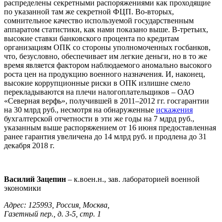
распределены секретными распоряжениями как проходящие
по указанной там же секретной ФЦП. Во-вторых,
сомнительное качество используемой государственным
аппаратом статистики, как нами показано выше. В-третьих,
высокие ставки банковского процента по кредитам
организациям ОПК со стороны уполномоченных госбанков,
что, безусловно, обеспечивает им легкие деньги, но в то же
время является фактором наблюдаемого аномально высокого
роста цен на продукцию военного назначения. И, наконец,
высокие коррупционные риски в ОПК излишне смело
перекладываются на плечи налогоплательщиков – ОАО
«Северная верфь», получившей в 2011–2012 гг. госгарантии
на 30 млрд руб., несмотря на обнаруженные
искажения
бухгалтерской отчетности в эти же годы на 7 мдрд руб.,
указанным выше распоряжением от 16 июня предоставленная
ранее гарантия увеличена до 14 млрд руб. и продлена до 31
декабря 2018 г.
Василий Зацепин
– к.воен.н., зав. лабораторией военной
экономики
Адрес: 125993, Россия, Москва,
Газетный пер., д. 3-5, стр. 1