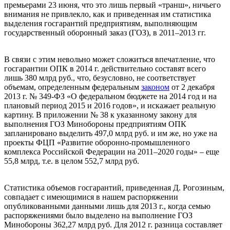
премьерами 23 июня, что это лишь первый «транш», ничьего
внимания не привлекло, как и приведенная им статистика
выделения госгарантий предприятиям, выполняющим
государственный оборонный заказ (ГОЗ), в 2011–2013 гг.
В связи с этим невольно может сложиться впечатление, что
госгарантии ОПК в 2014 г. действительно составят всего
лишь 380 млрд руб., что, безусловно, не соответствует
объемам, определенным федеральным
законом
от 2 декабря
2013 г. № 349-ФЗ «О федеральном бюджете на 2014 год и на
плановый период 2015 и 2016 годов», и искажает реальную
картину. В приложении № 38 к указанному закону для
выполнения ГОЗ Минобороны предприятиям ОПК
запланировано выделить 497,0 млрд руб. и им же, но уже на
проекты ФЦП «Развитие оборонно-промышленного
комплекса Российской Федерации на 2011–2020 годы» – еще
55,8 млрд, т.е. в целом 552,7 млрд руб.
Статистика объемов госгарантий, приведенная Д. Рогозиным,
совпадает с имеющимися в нашем распоряжении
опубликованными данными лишь для 2013 г., когда семью
распоряжениями было выделено на выполнение ГОЗ
Минобороны 362,27 млрд руб. Для 2012 г. разница составляет