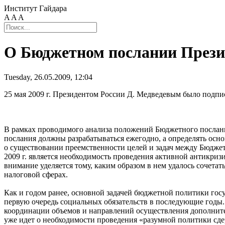
Институт Гайдара
A
A
A
О Бюджетном послании Прези
Tuesday, 26.05.2009, 12:04
25 мая 2009 г. Президентом России Д. Медведевым было подп
В рамках проводимого анализа положений Бюджетного послания
послания должны разрабатываться ежегодно, а определять ос
о существовании преемственности целей и задач между Бюдже
2009 г. является необходимость проведения активной антикри
внимание уделяется тому, каким образом в нем удалось сочет
налоговой сферах.
Как и годом ранее, основной задачей бюджетной политики гос
первую очередь социальных обязательств в последующие годы.
координации объемов и направлений осуществления дополните
уже идет о необходимости проведения «разумной политики сде