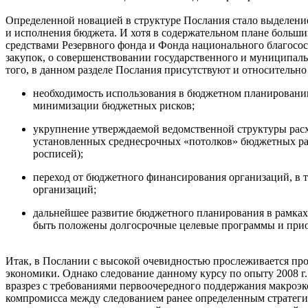
Определенной новацией в структуре Послания стало выделени
и исполнения бюджета. И хотя в содержательном плане больш
средствами Резервного фонда и Фонда национального благосо
закупок, о совершенствовании государственного и муниципальн
того, в данном разделе Послания присутствуют и относитель
необходимость использования в бюджетном планировании
минимизации бюджетных рисков;
укрупнение утверждаемой ведомственной структуры расх
установленных среднесрочных «потолков» бюджетных ра
росписей);
переход от бюджетного финансирования организаций, в 
организаций;
дальнейшее развитие бюджетного планирования в рамках
быть положены долгосрочные целевые программы и при
Итак, в Послании с высокой очевидностью прослеживается пр
экономики. Однако следование данному курсу по опыту 2008 г
вразрез с требованиями первоочередного поддержания макроэк
компромисса между следованием ранее определенным стратег