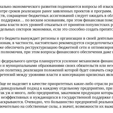
циально-экономического развития поднимаются вопросы об изыс
тре сроков реализации ранее заявленных проектов и программ. А
ств, сокращение бюджетных ассигнований следует ожидать в об
ой поддержки… по веским основаниям, при этом финансовая пом
рганы власти всех уровней отказаться от принятия популистски
тдельных секторов экономики, если это способно создать препят
го бюджета вынуждает регионы и организации в своей деятельн
егионам, в частности, настоятельно рекомендуется сосредоточит
акже обеспечить реструктуризацию бюджетной сети и оптимизиро
е полномочия, при этом вопросы финансового обеспечения даже
федерального центра планируется усиление механизмов финанс
и и муниципальными образованиями своих обязательств или не
ую политику, реализация положений которой будет означать с
претензий между уровнями власти и консервацию кризисных явл
бще не выделяет в качестве приоритетных какие-либо отрасли р
ндивидуальный подход к каждому отдельному предприятию, при 
ак уж и много, либо предприятия, заказчиком продукции которы
для неэффективных и нуждающихся в государственной поддержк
 раскрываются. Очевидно, что большинство предприятий реально
лючительно на собственные силы, а значит, возможности их вы