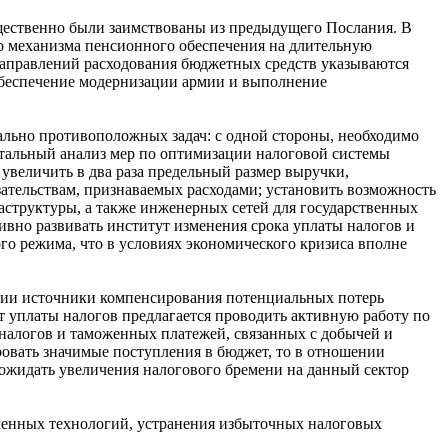
щественно были заимствованы из предыдущего Послания. В
о механизма пенсионного обеспечения на длительную
направлений расходования бюджетных средств указываются
обеспечение модернизации армии и выполнение
льно противоположных задач: с одной стороны, необходимо
етальный анализ мер по оптимизации налоговой системы
 увеличить в два раза предельный размер выручки,
тельствам, признаваемых расходами; установить возможность
аструктуры, а также инженерных сетей для государственных
вно развивать институт изменения срока уплаты налогов и
ого режима, что в условиях экономического кризиса вполне
ании источники компенсирования потенциальных потерь
 уплаты налогов предлагается проводить активную работу по
налогов и таможенных платежей, связанных с добычей и
овать значимые поступления в бюджет, то в отношении
 ожидать увеличения налогового бремени на данный сектор
менных технологий, устранения избыточных налоговых