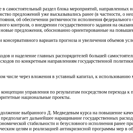
е в самостоятельный раздел блока мероприятий, направленных
инство предложений уже высказывались ранее (в частности, о 
стояния, об обеспечении ритмичности исполнения федеральног
ого контроля, о внедрении государственного задания на оказани
но новые предложения, обоснованно ориентированные на повыш
 консервативного варианта прогноза и увеличения объемов усл
одов и наделение главных распорядителей большей самостоятел
сходов по конкретным направлениям государственной политики
том числе через вложения в уставный капитал, к использованию
 концепции управления по результатам посредством перехода к 
оритетные национальные проекты.
одолжение выбранного Д. Медведевым курса на повышение каче
. предполагает дальнейшее наращивание государственных расход
ономической стабильности и безусловного исполнения ранее пр
ическим целям и реализацией антикризисной программы мер в 