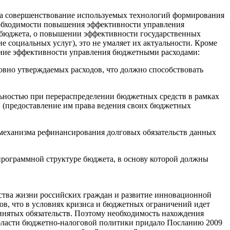
 на совершенствование используемых технологий формирования
необходимости повышения эффективности управления
о бюджета, о повышении эффективности государственных
е социальных услуг), это не умаляет их актуальности. Кроме
ение эффективности управления бюджетными расходами:
овно утверждаемых расходов, что должно способствовать
ьностью при перераспределении бюджетных средств в рамках
 (предоставление им права ведения своих бюджетных
 механизма рефинансирования долговых обязательств данных
программной структуре бюджета, в основу которой должны
ства жизни российских граждан и развитие инновационной
ов, что в условиях кризиса и бюджетных ограничений идет
инятых обязательств. Поэтому необходимость нахождения
области бюджетно-налоговой политики придало Посланию 2009