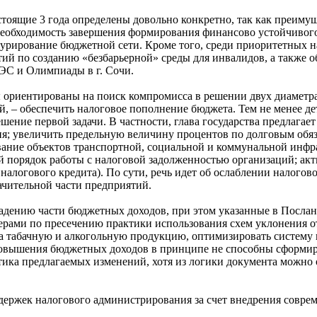
тоящие 3 года определены довольно конкретно, так как преиму
необходимость завершения формирования финансово устойчивог
турирование бюджетной сети. Кроме того, среди приоритетных 
ий по созданию «безбарьерной» среды для инвалидов, а также 
ЭС и Олимпиады в г. Сочи.
 ориентированы на поиск компромисса в решении двух диаметра
й, – обеспечить налоговое пополнение бюджета. Тем не менее д
шение первой задачи. В частности, глава государства предлагает
 увеличить предельную величину процентов по долговым обяза
вание объектов транспортной, социальной и коммунальной инфр
порядок работы с налоговой задолженностью организаций; акти
налогового кредита). По сути, речь идет об ослаблении налогов
ачительной части предприятий.
падению части бюджетных доходов, при этом указанные в Посл
рами по пресечению практики использования схем уклонения от
а табачную и алкогольную продукцию, оптимизировать систему 
повышения бюджетных доходов в принципе не способны сформир
тика предлагаемых изменений, хотя из логики документа можно
ержек налогового администрирования за счет внедрения совре