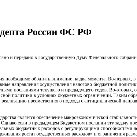
дента России ФС РФ
исано и передано в Государственную Думу Федерального собран
 необходимо обратить внимание на два момента. Во-первых, в 
новные направления осуществления налогово-бюджетной политик
тными посланиями текущего и предыдущего годов. Во-вторых, 
зисной политики в условиях бюджетных ограничений. Таким образ
ать реализацию преемственного подхода с антициклической нап
ударства является обеспечение макроэкономической стабильност
 Однако если в предыдущем Бюджетном послании эту задачу пре
льных бюджетных расходов с регулирующими способностями ден
рживания роста государственных расходов» и ограничения разм