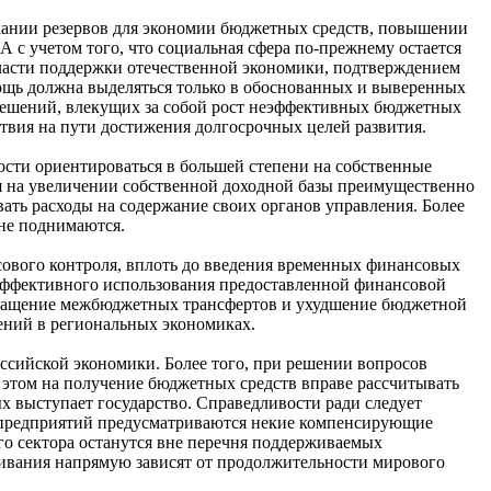
кании резервов для экономии бюджетных средств, повышении
 с учетом того, что социальная сфера по-прежнему остается
ласти поддержки отечественной экономики, подтверждением
ощь должна выделяться только в обоснованных и выверенных
х решений, влекущих за собой рост неэффективных бюджетных
ствия на пути достижения долгосрочных целей развития.
ости ориентироваться в большей степени на собственные
ься на увеличении собственной доходной базы преимущественно
вать расходы на содержание своих органов управления. Более
 не поднимаются.
ового контроля, вплоть до введения временных финансовых
эффективного использования предоставленной финансовой
окращение межбюджетных трансфертов и ухудшение бюджетной
ений в региональных экономиках.
оссийской экономики. Более того, при решении вопросов
этом на получение бюджетных средств вправе рассчитывать
х выступает государство. Справедливости ради следует
е предприятий предусматриваются некие компенсирующие
го сектора останутся вне перечня поддерживаемых
живания напрямую зависят от продолжительности мирового