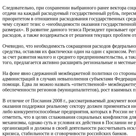
Следовательно, при сохранении выбранного ранее вектора со
отдачи на каждый расходуемый государственный рубль, пересмо
приоритетом в отношении расходования государственных сред
чему служит тезис о «необходимости оказания государственн
размерах». В развитие данного тезиса Президент призывает о
расходов, а также воздержаться от решения текущих проблем о
Очевидно, что необходимость сокращения расходов федерально
средства, оставляя их фактически один на один с кризисом. Р
за счет развития малого и среднего предпринимательства, а т
того, предлагается активно расширять региональные и местны
На фоне явно сдержанной межбюджетной политики со стороны 
администраций в случаях невыполнения субъектами Федераци
помощи. Едва ли можно назвать «ответственной» межбюджетн
обеспеченности регионов (муниципалитетов), рост взаимных 
В отличие от Послания 2008 г., рассматриваемый документ воо
оказания поддержки реальному сектору должен применяться и
либо конкурентоспособные предприятия, которых в России не т
отметить, что в целях сглаживания социальных конфликтов 
механизмы, однако суть и условия их действия в Послании не
организаций и должны в своей деятельности рассчитывать иск
кризиса, стабильности и сговорчивости российских банков.