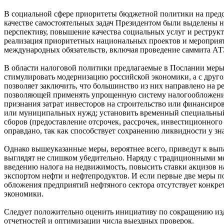
В социальной сфере приоритеты бюджетной политики на предс
качестве самостоятельных задач Президентом были выделены 
перспективу, повышение качества социальных услуг и реструк
реализация приоритетных национальных проектов и мероприят
международных обязательств, включая проведение саммита АТ
В области налоговой политики предлагаемые в Послании меры
стимулировать модернизацию российской экономики, а с друго
позволяет заключить, что большинство из них направлено на ре
позволяющей применять упрощенную систему налогообложения;
признания затрат инвесторов на строительство или финансиро
или муниципальных нужд; установить временный специальный 
сборов (предоставление отсрочек, рассрочек, инвестиционного 
оправдано, так как способствует сохранению ликвидности у зн
Однако вышеуказанные меры, вероятнее всего, приведут к вы
выглядят не слишком убедительно. Наряду с традиционными ме
введению налога на недвижимость, повысить ставки акцизов н
экспортом нефти и нефтепродуктов. И если первые две меры 
обложения предприятий нефтяного сектора отсутствует конкре
экономики.
Следует положительно оценить инициативу по сокращению изд
отчетностей и оптимизации числа выездных проверок.