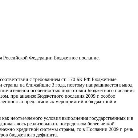
ия Российской Федерации Бюджетное послание.
соответствии с требованием ст. 170 БК РФ Бюджетные
и страны на ближайшие 3 года, поэтому напрашивается вывод
отличительной особенностью подготовки Бюджетного послания
ом, при анализе Бюджетного послания 2009 г. особое
равленностью предлагаемых мероприятий в бюджетной и
и как неотъемлемого условия выполнения государственных и в
дполагалось реализовывать посредством более четкой
ежно-кредитной системы страны, то в Послании 2009 г. речь
еров бюджетного дефицита.