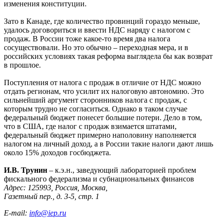
изменения конституции.
Зато в Канаде, где количество провинций гораздо меньше,
удалось договориться и ввести НДС наряду с налогом с
продаж. В России тоже какое-то время два налога
сосуществовали. Но это обычно – переходная мера, и в
российских условиях такая реформа выглядела бы как возврат
в прошлое.
Поступления от налога с продаж в отличие от НДС можно
отдать регионам, что усилит их налоговую автономию. Это
сильнейший аргумент сторонников налога с продаж, с
которым трудно не согласиться. Однако в таком случае
федеральный бюджет понесет большие потери. Дело в том,
что в США, где налог с продаж взимается штатами,
федеральный бюджет примерно наполовину наполняется
налогом на личный доход, а в России такие налоги дают лишь
около 15% доходов госбюджета.
И.В. Трунин
– к.э.н., заведующий лабораторией проблем
фискального федерализма и субнациональных финансов
Адрес: 125993, Россия, Москва,
Газетный пер., д. 3-5, стр. 1
E-mail:
info@iep.ru