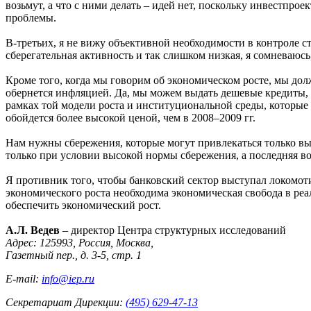
возьмут, а что с ними делать – идей нет, поскольку инвестпрое
проблемы.
В-третьих, я не вижу объективной необходимости в контроле с
сберегательная активность и так слишком низкая, я сомневаюсь
Кроме того, когда мы говорим об экономическом росте, мы до
обернется инфляцией. Да, мы можем выдать дешевые кредиты, 
рамках той модели роста и институциональной среды, которые
обойдется более высокой ценой, чем в 2008–2009 гг.
Нам нужны сбережения, которые могут привлекаться только в
только при условии высокой нормы сбережения, а последняя в
Я противник того, чтобы банковский сектор выступал локомот
экономического роста необходима экономическая свобода в реа
обеспечить экономический рост.
А.Л. Ведев
– директор Центра структурных исследований
Адрес: 125993, Россия, Москва,
Газетный пер., д. 3-5, стр. 1
E-mail:
info@iep.ru
Секретариат Дирекции:
(495) 629-47-13