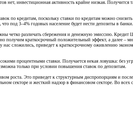
ктов нет, инвестиционная активность крайне низкая. Получится та
тавок по кредитам, поскольку ставки по кредитам можно снизить
, что под 3–4% годовых население будет нести депозиты в банки
лжны четко различать сбережения и денежную эмиссию. Кредит Ц
но получим краткосрочный положительный эффект, а далее – мн
 у нас сложились, приведет к краткосрочному оживлению эконом
ысокими процентными ставки. Получается некая ловушка: без у
озможна только при условии повышения ставок по депозитам.
ивом роста. Это приведет к структурным диспропорциям и посл
льном секторе и жесткий надзор в финансовом секторе. Во всех